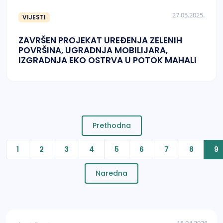
27.05.2025.
VIJESTI
ZAVRŠEN PROJEKAT UREĐENJA ZELENIH
POVRŠINA, UGRADNJA MOBILIJARA,
IZGRADNJA EKO OSTRVA U POTOK MAHALI
Prethodna
1
2
3
4
5
6
7
8
9
Naredna