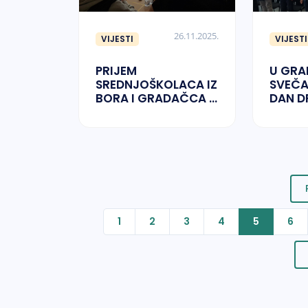
26.11.2025.
VIJESTI
VIJESTI
PRIJEM
U GR
SREDNJOŠKOLACA IZ
SVEČA
BORA I GRADAČCA U
DAN D
OKVIRU PROJEKTA
BIH
RAZMJENE UČENIKA
1
2
3
4
5
6