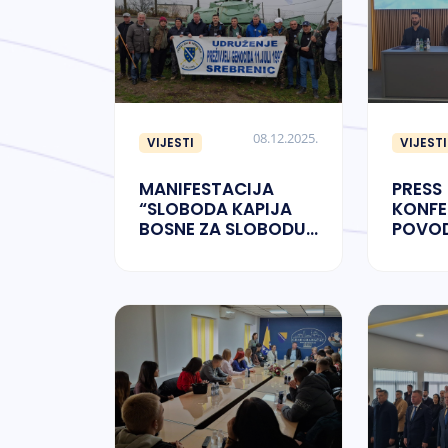
08.12.2025.
VIJESTI
VIJESTI
MANIFESTACIJA
PRESS
“SLOBODA KAPIJA
KONFE
BOSNE ZA SLOBODU
POVO
BIH”
MANIF
“ZIMS