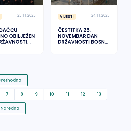
25.11.2025.
24.11.2025.
VIJESTI
ADAČCU
ČESTITKA 25.
NO OBILJEŽEN
NOVEMBAR DAN
RŽAVNOSTI
DRŽAVNOSTI BOSNE I
HERCEGOVINE
Prethodna
7
8
9
10
11
12
13
Naredna