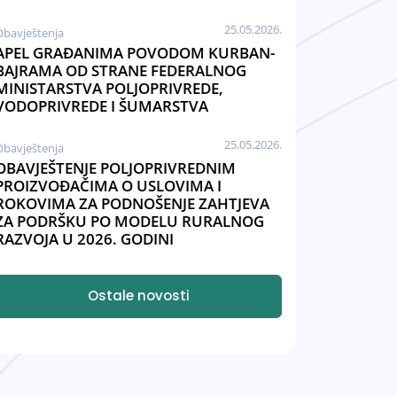
25.05.2026.
Obavještenja
APEL GRAĐANIMA POVODOM KURBAN-
BAJRAMA OD STRANE FEDERALNOG
MINISTARSTVA POLJOPRIVREDE,
VODOPRIVREDE I ŠUMARSTVA
25.05.2026.
Obavještenja
OBAVJEŠTENJE POLJOPRIVREDNIM
PROIZVOĐAČIMA O USLOVIMA I
ROKOVIMA ZA PODNOŠENJE ZAHTJEVA
ZA PODRŠKU PO MODELU RURALNOG
RAZVOJA U 2026. GODINI
Ostale novosti