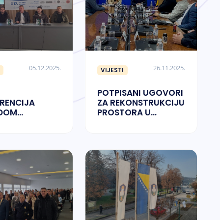
05.12.2025.
26.11.2025.
VIJESTI
POTPISANI UGOVORI
RENCIJA
ZA REKONSTRUKCIJU
DOM
PROSTORA U
ESTACIJE
SPORTSKOJ
KI GRADAČAC”
DVORANI