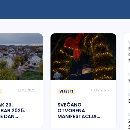
V
S
22.12.2025.
18.12.2025.
VIJESTI
K 23.
SVEČANO
BAR 2025.
OTVORENA
V
E DAN
MANIFESTACIJA
TI NA
“ZIMSKI GRADAČAC”
UČJU GRADA