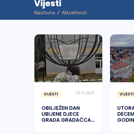
Vijesti
Naslovna
Aktuelnosti
23.12.2025.
VIJESTI
VIJESTI
OBILJEŽEN DAN
UTORA
UBIJENE DJECE
DECEM
GRADA GRADAČCA
GODIN
´92-´95.
ŽALOS
PODR