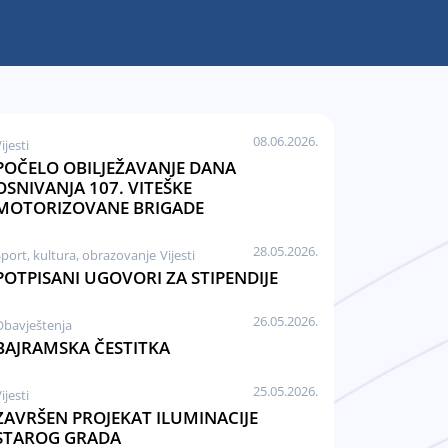
08.06.2026.
ijesti
POČELO OBILJEŽAVANJE DANA
OSNIVANJA 107. VITEŠKE
MOTORIZOVANE BRIGADE
28.05.2026.
port, kultura, obrazovanje
Vijesti
POTPISANI UGOVORI ZA STIPENDIJE
26.05.2026.
Obavještenja
BAJRAMSKA ČESTITKA
25.05.2026.
ijesti
ZAVRŠEN PROJEKAT ILUMINACIJE
STAROG GRADA