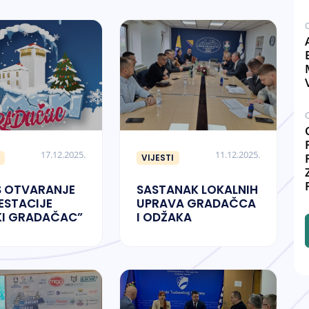
AČAC
17.12.2025.
11.12.2025.
VIJESTI
 OTVARANJE
SASTANAK LOKALNIH
ESTACIJE
UPRAVA GRADAČCA
KI GRADAČAC”
I ODŽAKA