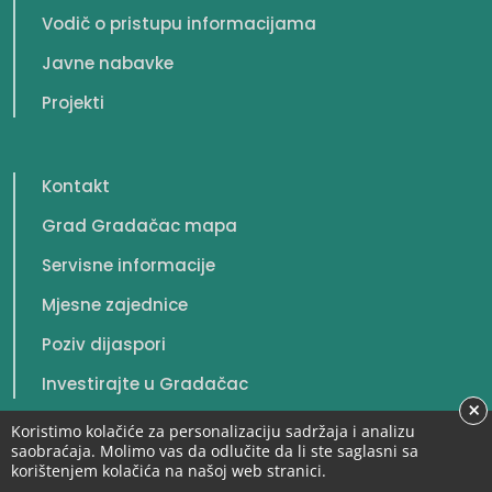
Vodič o pristupu informacijama
Javne nabavke
Projekti
Kontakt
Grad Gradačac mapa
Servisne informacije
Mjesne zajednice
Poziv dijaspori
Investirajte u Gradačac
×
Koristimo kolačiće za personalizaciju sadržaja i analizu
saobraćaja. Molimo vas da odlučite da li ste saglasni sa
korištenjem kolačića na našoj web stranici.