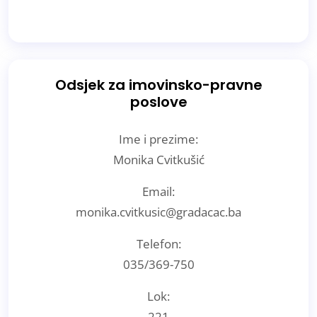
Odsjek za imovinsko-pravne
poslove
Ime i prezime:
Monika Cvitkušić
Email:
monika.cvitkusic@gradacac.ba
Telefon:
035/369-750
Lok:
221