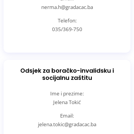
nerma.h@gradacac.ba
Telefon:
035/369-750
Odsjek za boračko-invalidsku i
socijalnu zaštitu
Ime i prezime:
Jelena Tokić
Email:
jelena.tokic@gradacac.ba