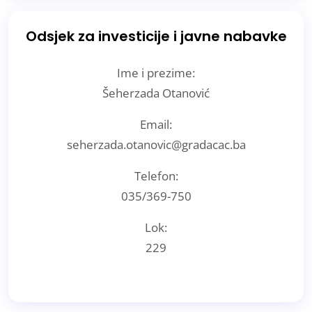
Odsjek za investicije i javne nabavke
Ime i prezime:
Šeherzada Otanović
Email:
seherzada.otanovic@gradacac.ba
Telefon:
035/369-750
Lok:
229