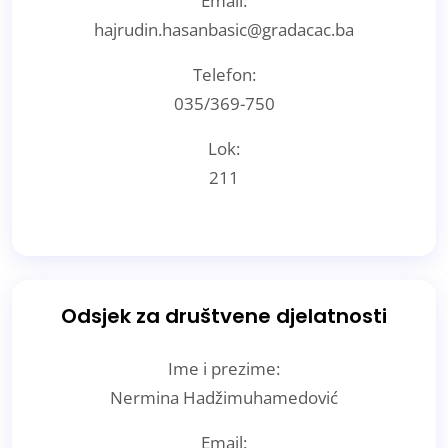
Email:
hajrudin.hasanbasic@gradacac.ba
Telefon:
035/369-750
Lok:
211
Odsjek za društvene djelatnosti
Ime i prezime:
Nermina Hadžimuhamedović
Email: