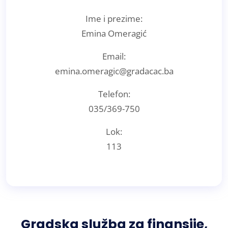
Ime i prezime:
Emina Omeragić
Email:
emina.omeragic@gradacac.ba
Telefon:
035/369-750
Lok:
113
Gradska služba za finansije,