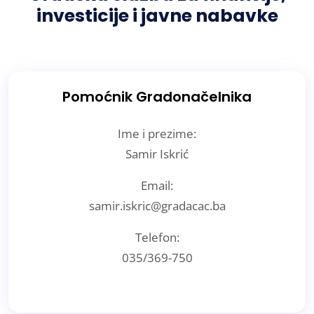
investicije i javne nabavke
Pomoćnik Gradonačelnika
Ime i prezime:
Samir Iskrić
Email:
samir.iskric@gradacac.ba
Telefon:
035/369-750