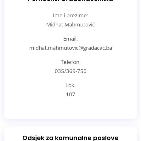
Ime i prezime:
Midhat Mahmutović
Email:
midhat.mahmutovic@gradacac.ba
Telefon:
035/369-750
Lok:
107
Odsjek za komunalne poslove