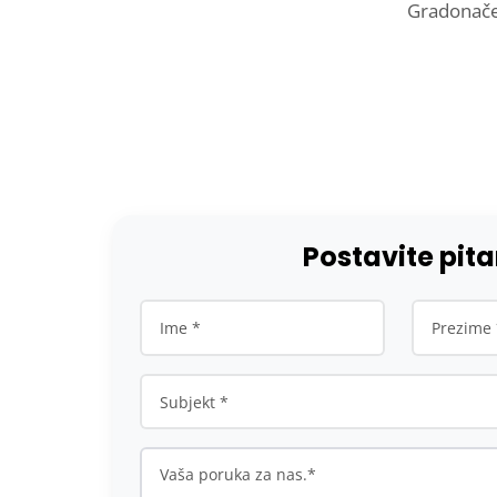
Gradonače
Postavite pit