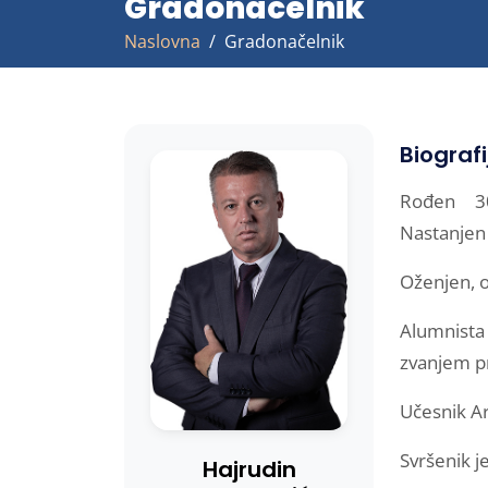
Gradonačelnik
Naslovna
Gradonačelnik
Biografi
Rođen 30
Nastanjen 
Oženjen, o
Alumnista
zvanjem p
Učesnik Ar
Svršenik j
Hajrudin