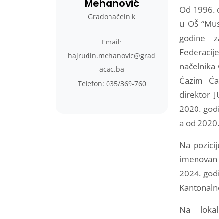
Mehanović
Od 1996. 
Gradonačelnik
u OŠ “Mus
godine z
Email:
Federacij
hajrudin.mehanovic@grad
načelnika 
acac.ba
Ćazim Ća
Telefon: 035/369-760
direktor J
2020. god
a od 2020.
Na pozici
imenovan 
2024. god
Kantonalno
Na loka