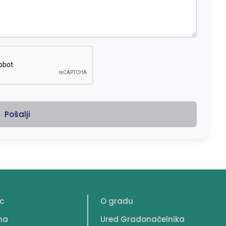
Pošalji
c
O gradu
na
Ured Gradonačelnika