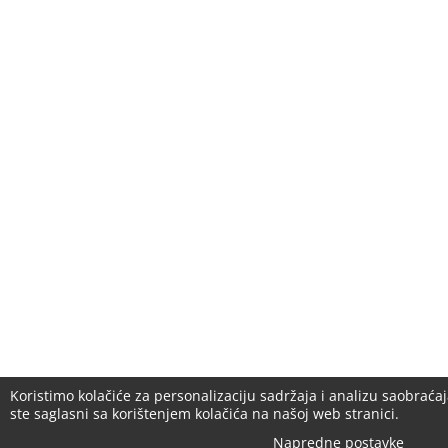
Koristimo kolačiće za personalizaciju sadržaja i analizu saobraćaj
ste saglasni sa korištenjem kolačića na našoj web stranici.
Napredne postavke