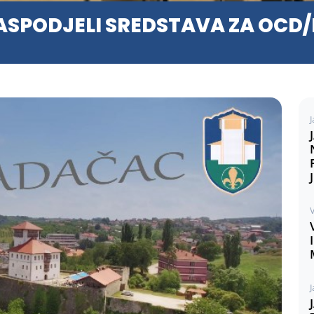
SPODJELI SREDSTAVA ZA OCD/N
J
V
J