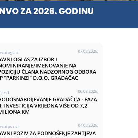
VO ZA 2026. GODINU
07.08.2026.
avni oglasi
JAVNI OGLAS ZA IZBOR I
NOMINIRANJE/IMENOVANJE NA
POZICIJU ČLANA NADZORNOG ODBORA
JP "PARKINZI" D.O.O. GRADAČAC
06.08.2026.
ijesti
VODOSNABDIJEVANJE GRADAČCA - FAZA
II: INVESTICIJA VRIJEDNA VIŠE OD 7,2
MILIONA KM
04.08.2026.
avni pozivi
JAVNI POZIV ZA PODNOŠENJE ZAHTJEVA