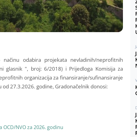
J
načinu odabira projekata nevladinih/neprofitnih
i glasnik ", broj: 6/2018) i Prijedloga Komisija za
eprofitnih organizacija za finansiranje/sufinansiranje
V
u od 27.3.2026. godine, Gradonačelnik donosi:
za OCD/NVO za 2026. godinu