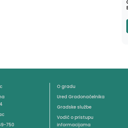
c
O gradu
na
Ured Gradonačelnika
4
Gradske službe
ac
Vodič o pristupu
69-750
informacijama