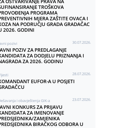
ZA OSTVARIVANJE PRAVA NA
SUFINANSIRANJE TROŠKOVA
PROVOĐENJA PROGRAMA
PREVENTIVNIH MJERA ZAŠTITE OVACA I
KOZA NA PODRUČJU GRADA GRADAČAC
U 2026. GODINI
30.07.2026.
avni pozivi
JAVNI POZIV ZA PREDLAGANJE
KANDIDATA ZA DODJELU PRIZNANJA I
NAGRADA ZA 2026. GODINU
28.07.2026.
ijesti
KOMANDANT EUFOR-A U POSJETI
GRADAČCU
23.07.2026.
Dešavanja i obavještenja GIK-a
JAVNI KONKURS ZA PRIJAVU
KANDIDATA ZA IMENOVANJE
PREDSJEDNIKA/ZAMJENIKA
PREDSJEDNIKA BIRAČKOG ODBORA U