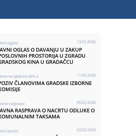
13.02.2026.
avni oglasi
JAVNI OGLAS O DAVANJU U ZAKUP
POSLOVNIH PROSTORIJA U ZGRADU
GRADSKOG KINA U GRADAČCU
11.02.2026.
Dnevne sjednice GIK-a
POZIV ČLANOVIMA GRADSKE IZBORNE
KOMISIJE
05.02.2026.
Javne rasprave
JAVNA RASPRAVA O NACRTU ODLUKE O
KOMUNALNIM TAKSAMA
02.02.2026.
avni pozivi