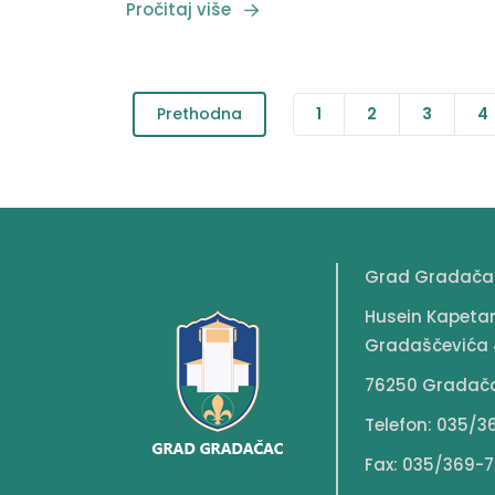
Pročitaj više
Prethodna
1
2
3
4
Grad Gradača
Husein Kapeta
Gradaščevića 
76250 Gradač
Telefon: 035/3
Fax: 035/369-7