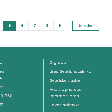
5
6
7
8
9
Naredna
c
O gradu
na
Ured Gradonačelnika
4
Gradske službe
ac
Vodič o pristupu
69-750
informacijama
51
Javne nabavke