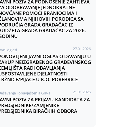
JAVNI POZIV ZA PODNOŠENJE ZAHTJEVA
ZA ODOBRAVANJE JEDNOKRATNE
NOVČANE POMOĆI BRANIOCIMA I
ČLANOVIMA NJIHOVIH PORODICA SA
PODRUČJA GRADA GRADAČAC IZ
BUDŽETA GRADA GRADAČAC ZA 2026.
GODINU
27.01.2026.
avni oglasi
PONOVLJENI JAVNI OGLAS O DAVANJU U
ZAKUP NEIZGRAĐENOG GRAĐEVINSKOG
ZEMLJIŠTA RADI OBAVLJANJA
USPOSTAVLJENE DJELATNOSTI
TRŽNICE/PIJACE U K.O. POREBRICE
21.01.2026.
Dešavanja i obavještenja GIK-a
JAVNI POZIV ZA PRIJAVU KANDIDATA ZA
PREDSJEDNIKE/ZAMJENIKE
PREDSJEDNIKA BIRAČKIH ODBORA