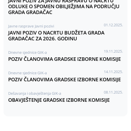
JAVNI POZIV ZA JAVNU RASPRAVU O NACRTU
ODLUKE O SPOMEN OBILJEŽJIMA NA PODRUČJU
GRADA GRADAČAC
01.12.2025.
Javne rasprave
Javni pozivi
JAVNI POZIV O NACRTU BUDŽETA GRADA
GRADAČAC ZA 2026. GODINU
19.11.2025.
Dnevne sjednice GIK-a
POZIV ČLANOVIMA GRADSKE IZBORNE KOMISIJE
14.11.2025.
Dnevne sjednice GIK-a
POZIV ČLANOVIMA GRADSKE IZBORNE KOMISIJE
08.11.2025.
Dešavanja i obavještenja GIK-a
OBAVJEŠTENJE GRADSKE IZBORNE KOMISIJE