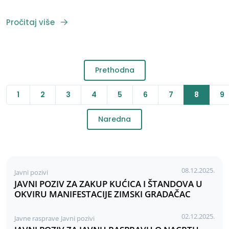
Pročitaj više
Prethodna
1
2
3
4
5
6
7
8
9
Naredna
08.12.2025.
Javni pozivi
JAVNI POZIV ZA ZAKUP KUĆICA I ŠTANDOVA U
OKVIRU MANIFESTACIJE ZIMSKI GRADAČAC
02.12.2025.
Javne rasprave
Javni pozivi