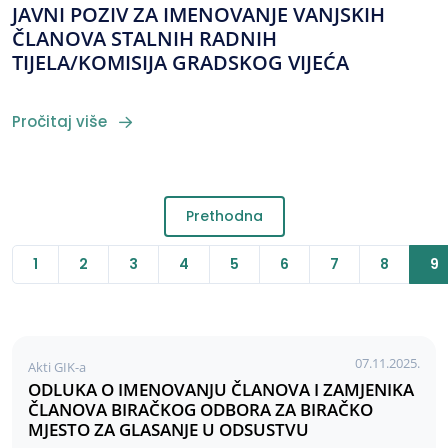
JAVNI POZIV ZA IMENOVANJE VANJSKIH
ČLANOVA STALNIH RADNIH
TIJELA/KOMISIJA GRADSKOG VIJEĆA
Pročitaj više
Prethodna
1
2
3
4
5
6
7
8
9
07.11.2025.
Akti GIK-a
ODLUKA O IMENOVANJU ČLANOVA I ZAMJENIKA
ČLANOVA BIRAČKOG ODBORA ZA BIRAČKO
MJESTO ZA GLASANJE U ODSUSTVU