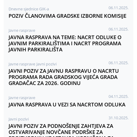
06.11.2025.
Dnevne sjednice GIK-a
POZIV ČLANOVIMA GRADSKE IZBORNE KOMISIJE
06.11.2025.
Javne rasprave
JAVNA RASPRAVA NA TEME: NACRT ODLUKE O
JAVNIM PARKIRALIŠTIMA I NACRT PROGRAMA
JAVNIH PARKIRALIŠTA
06.11.2025.
Javne rasprave
Javni pozivi
JAVNI POZIV ZA JAVNU RASPRAVU O NACRTU
PROGRAMA RADA GRADSKOG VIJEĆA GRADA
GRADAČAC ZA 2026. GODINU
04.11.2025.
Javne rasprave
JAVNA RASPRAVA U VEZI SA NACRTOM ODLUKA
31.10.2025.
Javni pozivi
JAVNI POZIV ZA PODNOŠENJE ZAHTJEVA ZA
OSTVARIVANJE NOVČANE PODRŠKE ZA