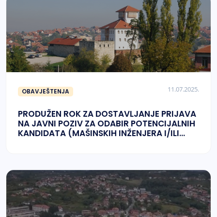
11.07.2025.
OBAVJEŠTENJA
PRODUŽEN ROK ZA DOSTAVLJANJE PRIJAVA
NA JAVNI POZIV ZA ODABIR POTENCIJALNIH
KANDIDATA (MAŠINSKIH INŽENJERA I/ILI
APSOLVENATA MAŠINSKOG SMJERA –
TRAINING OF MECHANICAL ENGINEERS AND
GRADUATE STUDENTS) ZA POHAĐANJE
TRENINGA/OBUKE O SOLIDWORKS CAD/CAM