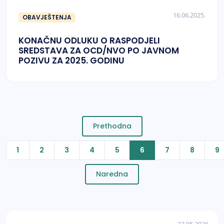
16.06.2025.
OBAVJEŠTENJA
KONAČNU ODLUKU O RASPODJELI
SREDSTAVA ZA OCD/NVO PO JAVNOM
POZIVU ZA 2025. GODINU
Prethodna
1
2
3
4
5
6
7
8
9
Naredna