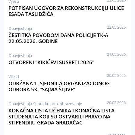
22.05.2026.
Vijesti
POTPISAN UGOVOR ZA REKONSTRUKCIJU ULICE
ESADA TASLIDŽIĆA
22.05.2026.
Obavještenja
ČESTITKA POVODOM DANA POLICIJE TK-A
22.05.2026. GODINE
21.05.2026.
Obavještenja
OTVORENI "KIKIĆEVI SUSRETI 2026"
20.05.2026.
Vijesti
ODRŽANA 1. SJEDNICA ORGANIZACIONOG
ODBORA 53. “SAJMA ŠLJIVE”
20.05.2026.
Obavještenja
Sport, kultura, obrazovanje
KONAČNA LISTA UČENIKA I KONAČNA LISTA
STUDENATA KOJI SU OSTVARILI PRAVO NA
STIPENDIJU GRADA GRADAČAC