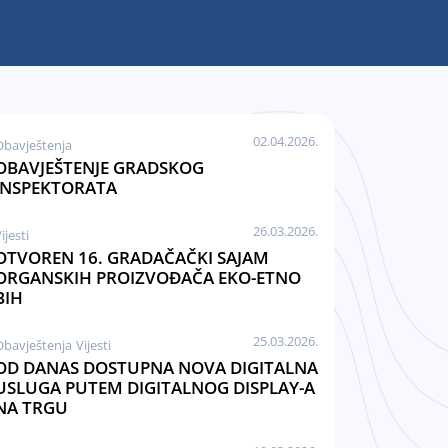
02.04.2026.
Obavještenja
OBAVJEŠTENJE GRADSKOG
INSPEKTORATA
26.03.2026.
ijesti
OTVOREN 16. GRADAČAČKI SAJAM
ORGANSKIH PROIZVOĐAČA EKO-ETNO
BIH
25.03.2026.
Obavještenja
Vijesti
OD DANAS DOSTUPNA NOVA DIGITALNA
USLUGA PUTEM DIGITALNOG DISPLAY-A
NA TRGU