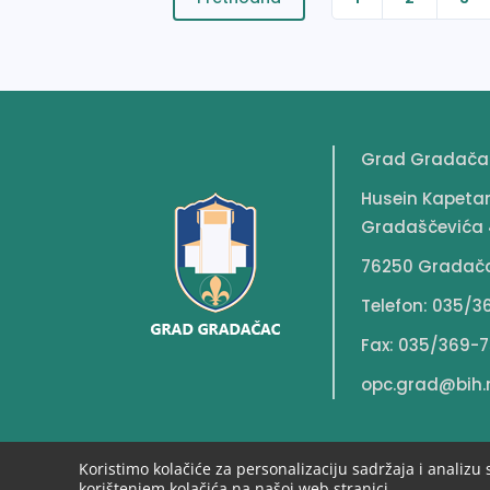
GRADSKOG VIJEĆA
Grad Gradača
Husein Kapeta
Gradaščevića 
76250 Gradač
Telefon: 035/3
Fax: 035/369-7
opc.grad@bih.
Koristimo kolačiće za personalizaciju sadržaja i analizu 
korištenjem kolačića na našoj web stranici.