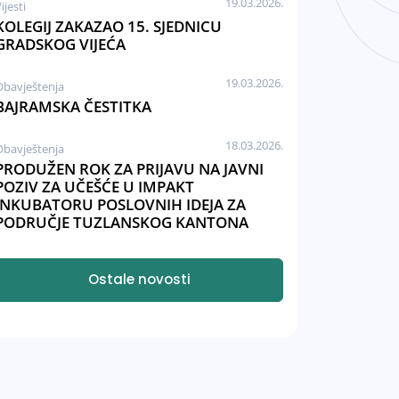
19.03.2026.
ijesti
KOLEGIJ ZAKAZAO 15. SJEDNICU
GRADSKOG VIJEĆA
19.03.2026.
Obavještenja
BAJRAMSKA ČESTITKA
18.03.2026.
Obavještenja
PRODUŽEN ROK ZA PRIJAVU NA JAVNI
POZIV ZA UČEŠĆE U IMPAKT
INKUBATORU POSLOVNIH IDEJA ZA
PODRUČJE TUZLANSKOG KANTONA
Ostale novosti