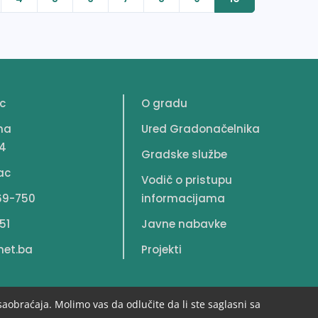
c
O gradu
na
Ured Gradonačelnika
4
Gradske službe
ac
Vodič o pristupu
69-750
informacijama
51
Javne nabavke
net.ba
Projekti
saobraćaja. Molimo vas da odlučite da li ste saglasni sa