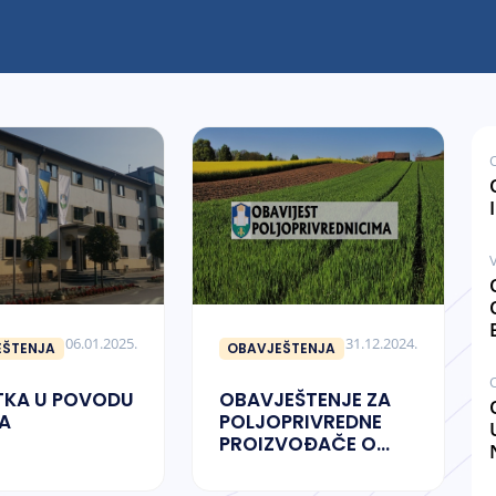
V
06.01.2025.
31.12.2024.
EŠTENJA
OBAVJEŠTENJA
TKA U POVODU
OBAVJEŠTENJE ZA
A
POLJOPRIVREDNE
PROIZVOĐAČE O
AŽURIRANJU
PODATAKA U RPG-u i