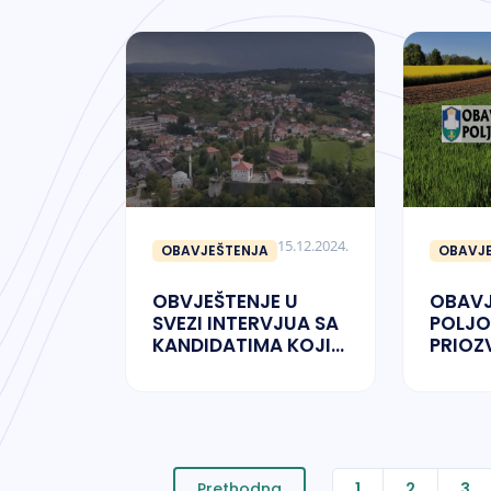
15.12.2024.
OBAVJEŠTENJA
OBAVJ
OBVJEŠTENJE U
OBAVJ
SVEZI INTERVJUA SA
POLJO
KANDIDATIMA KOJI
PRIO
ISPUNJAVAJU
USLOVE JAVNOG
POZIVA ZA
IMENOVANJE
STALNIH RADNIH
TIJELA/KOMISIJA
Prethodna
1
2
3