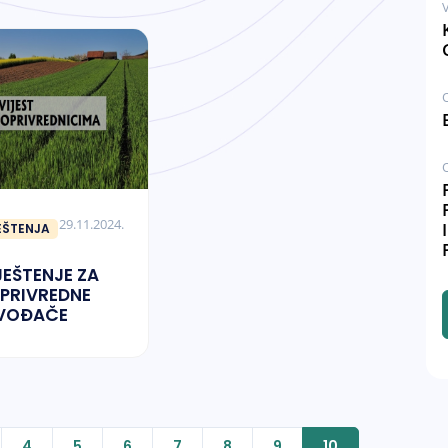
V
RK-a I PRIJAVE
POČETKA
PROIZVODNJE ZA
2025. GODINU
29.11.2024.
EŠTENJA
EŠTENJE ZA
PRIVREDNE
ZVOĐAČE
4
5
6
7
8
9
10