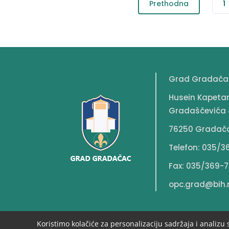
Prethodna
1
Grad Gradača
Husein Kapeta
Gradaščevića 
76250 Gradač
Telefon: 035/3
Fax: 035/369-7
opc.grad@bih.
Koristimo kolačiće za personalizaciju sadržaja i analizu 