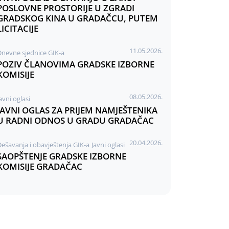
POSLOVNE PROSTORIJE U ZGRADI
GRADSKOG KINA U GRADAČCU, PUTEM
LICITACIJE
11.05.2026.
Dnevne sjednice GIK-a
POZIV ČLANOVIMA GRADSKE IZBORNE
KOMISIJE
08.05.2026.
avni oglasi
JAVNI OGLAS ZA PRIJEM NAMJEŠTENIKA
U RADNI ODNOS U GRADU GRADAČAC
20.04.2026.
Dešavanja i obavještenja GIK-a
Javni oglasi
SAOPŠTENJE GRADSKE IZBORNE
KOMISIJE GRADAČAC