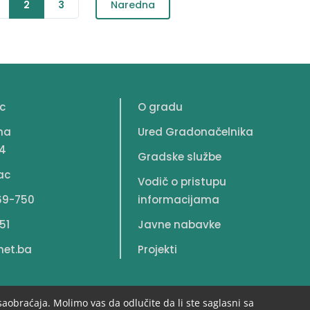
2
3
Naredna
c
O gradu
na
Ured Gradonačelnika
4
Gradske službe
ac
Vodič o pristupu
69-750
informacijama
51
Javne nabavke
net.ba
Projekti
saobraćaja. Molimo vas da odlučite da li ste saglasni sa