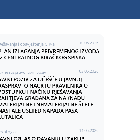
10.06.2026.
Dešavanja i obavještenja GIK-a
PLAN IZLAGANJA PRIVREMENOG IZVODA
IZ CENTRALNOG BIRAČKOG SPISKA
03.06.2026.
Javne rasprave
Javni pozivi
JAVNI POZIV ZA UČEŠĆE U JAVNOJ
RASPRAVI O NACRTU PRAVILNIKA O
POSTUPKU I NAČINU RJEŠAVANJA
ZAHTJEVA GRAĐANA ZA NAKNADU
MATERIJALNE I NEMATERIJALNE ŠTETE
NASTALE USLIJED NAPADA PASA
LUTALICA
14.05.2026.
avni oglasi
JAVNI OGLAS O DAVANJU U ZAKUP