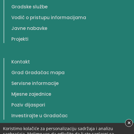
Gradske službe
Vodič o pristupu informacijama
Javne nabavke
Projekti
Kontakt
Grad Gradačac mapa
Servisne informacije
Mjesne zajednice
Poziv dijaspori
Investirajte u Gradačac
×
Koristimo kolačiće za personalizaciju sadržaja i analizu
saobraćaja. Molimo vas da odlučite da li ste saglasni sa