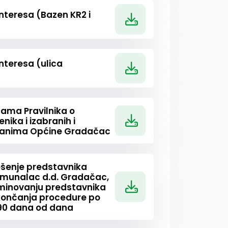
nteresa (Bazen KR2 i
nteresa (ulica
nama Pravilnika o
ka i izabranih i
ganima Općine Gradačac
ješenje predstavnika
omunalac d.d. Gradačac,
ominovanju predstavnika
končanja procedure po
 90 dana od dana