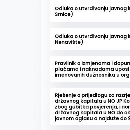
Odluka o utvrđivanju javnog i
Srnice)
Odluka o utvrđivanju javnog i
Nenavište)
Pravilnik o izmjenama i dopu
plaćama i naknadama uposleni
imenovanih dužnosnika u or
Rješenje o prijedlogu za razr
državnog kapitala u NO JP K
zbog gubitka povjerenja, i n
državnog kapitala u NO do o
javnom oglasu a najduže do