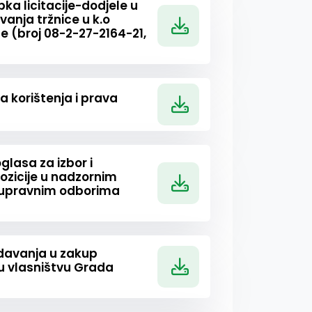
ka licitacije-dodjele u
vanja tržnice u k.o
ne (broj 08-2-27-2164-21,
 korištenja i prava
glasa za izbor i
ozicije u nadzornim
 upravnim odborima
zdavanja u zakup
 u vlasništvu Grada