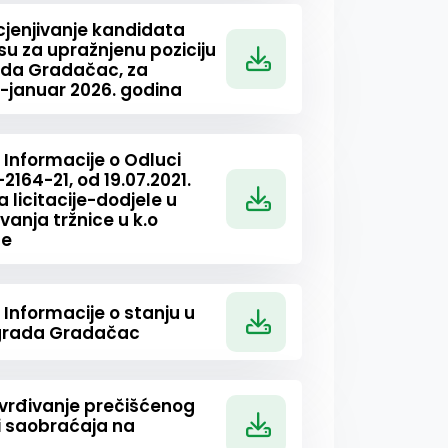
 ocjenjivanje kandidata
su za upražnjenu poziciju
da Gradačac, za
-januar 2026. godina
 Informacije o Odluci
164-21, od 19.07.2021.
 licitacije-dodjele u
vanja tržnice u k.o
ne
 Informacije o stanju u
 grada Gradačac
tvrđivanje prečišćenog
i saobraćaja na