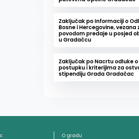
Zaključak po Informaciji o O
Bosne i Hercegovine, vezana
povodom predaje u posjed ob
u Gradačcu
Zaključak po Nacrtu odluke o
postupku i kriterijima za ost
stipendiju Grada Gradačac
c
O gradu