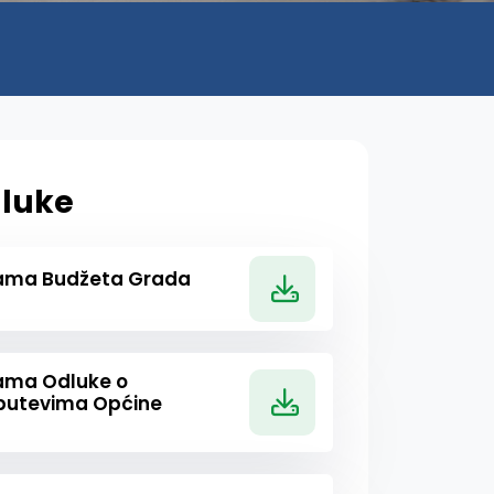
luke
nama Budžeta Grada
ama Odluke o
 putevima Općine