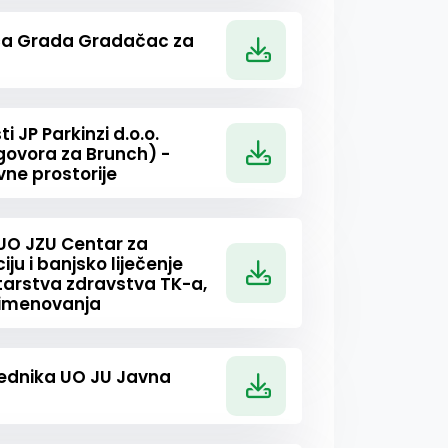
ća Grada Gradačac za
 JP Parkinzi d.o.o.
govora za Brunch) -
vne prostorije
UO JZU Centar za
iju i banjsko liječenje
starstva zdravstva TK-a,
 imenovanja
jednika UO JU Javna