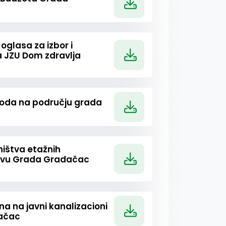
oglasa za izbor i
 JZU Dom zdravlja
voda na području grada
ištva etažnih
štvu Grada Gradačac
na na javni kanalizacioni
dačac