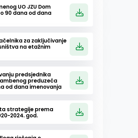
remenog UO JZU Dom
do 90 dana od dana
ačelnika za zaključivanje
sništva na etažnim
ovanju predsjednika
tambenog preduzeća
na od dana imenovanja
ta strategije prema
20-2024. god.