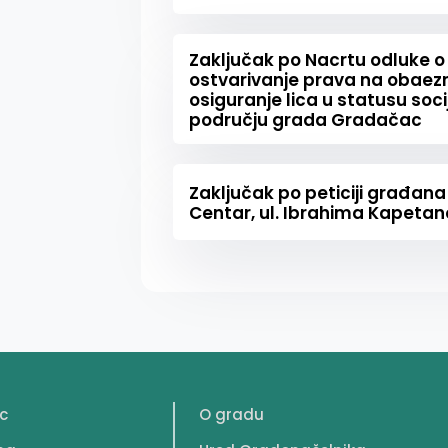
Zaključak po Nacrtu odluke o
ostvarivanje prava na obaez
osiguranje lica u statusu soc
području grada Gradačac
Zaključak po peticiji građan
Centar, ul. Ibrahima Kapetan
c
O gradu