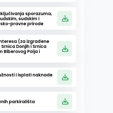
aključivanja sporazuma,
sudskim, sudskim i
sko-pravne prirode
interesa (za izgrađene
rnica Donjih i Srnica
m Biberovog Polja i
žnosti i isplati naknade
nih parkirališta