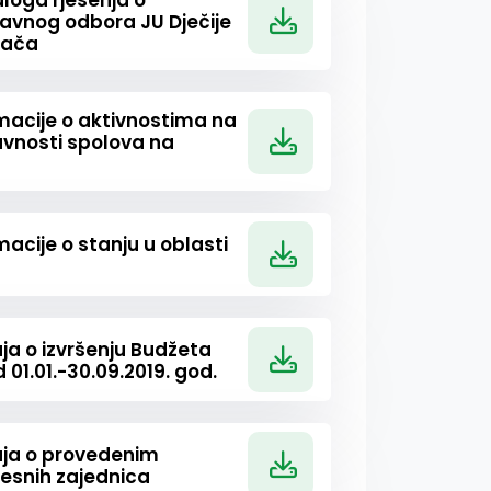
dloga rješenja o
avnog odbora JU Dječije
vača
rmacije o aktivnostima na
avnosti spolova na
macije o stanju u oblasti
aja o izvršenju Budžeta
01.01.-30.09.2019. god.
taja o provedenim
jesnih zajednica