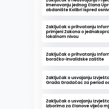
Zaključak o neusvajanju Prije
imenovanju jednog člana Upr
obdanište Kolibri ispred osni
Zaključak o prihvatanju Info
primjeni Zakona o jednakopr
lokalnom nivou
Zaključak o prihvatanju Infor
boračko-invalidske zaštite
Zaključak o usvajanju Izvješt
Grada Gradačac za period od 
Zaključak o usvajanju Izvješ
izborima za članove vijeća m