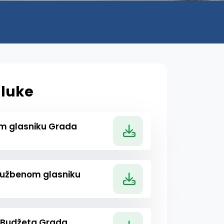
luke
om glasniku Grada
Službenom glasniku
a Budžeta Grada