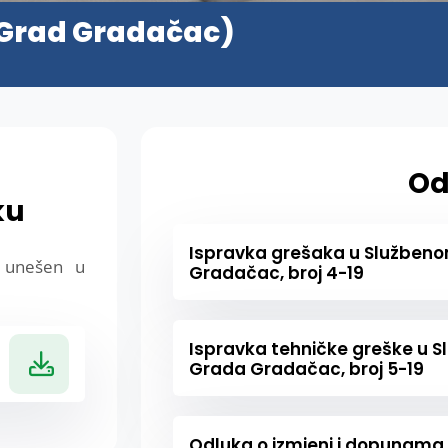
 (Grad Gradačac)
Od
ku
Ispravka grešaka u Služben
e unešen u
Gradačac, broj 4-19
Ispravka tehničke greške u 
Grada Gradačac, broj 5-19
Odluka o izmjeni i dopunam