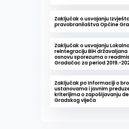
Zaključak o usvajanju Izvješ
pravobranilaštva Općine Gra
Zaključak o usvajanju Lokaln
reintegraciju BiH državaljana 
osnovu sporezuma o readmisi
Gradačac za period 2019.-202
Zaključak po Informaciji o br
ustanovama i javnim preduz
kriterijima o zapošljavanju de
Gradskog vijeća