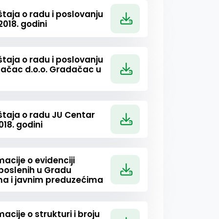
štaja o radu i poslovanju
2018. godini
štaja o radu i poslovanju
dačac d.o.o. Gradačac u
štaja o radu JU Centar
018. godini
acije o evidenciji
uposlenih u Gradu
a i javnim preduzećima
acije o strukturi i broju