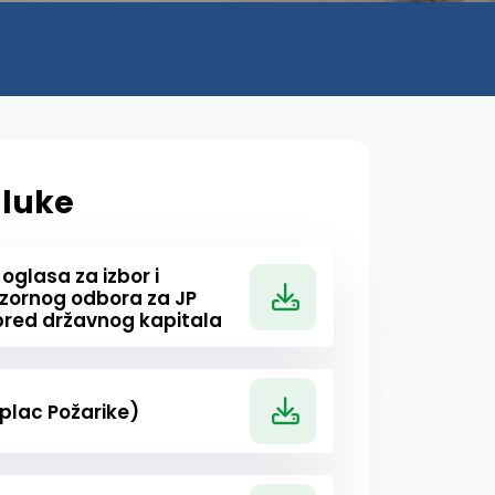
luke
oglasa za izbor i
dzornog odbora za JP
red državnog kapitala
(plac Požarike)