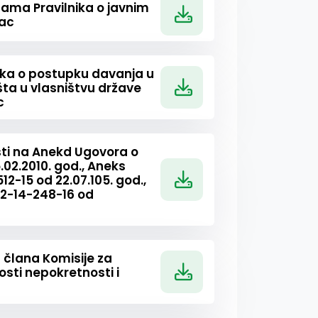
nama Pravilnika o javnim
ac
nika o postupku davanja u
šta u vlasništvu države
c
sti na Anekd Ugovora o
.02.2010. god., Aneks
2-15 od 22.07.105. god.,
02-14-248-16 od
 člana Komisije za
sti nepokretnosti i