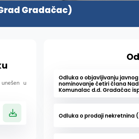
 (Grad Gradačac)
Od
ku
Odluka o objavljivanju javnog 
e unešen u
nominovanje četiri člana Na
Komunalac d.d. Gradačac isp
Odluka o prodaji nekretnina 