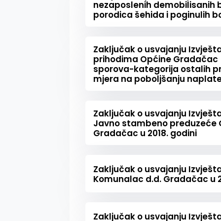
nezaposlenih demobilisanih b
porodica šehida i poginulih 
Zaključak o usvajanju Izvješ
prihodima Općine Gradačac (
sporova-kategorija ostalih p
mjera na poboljšanju naplate
Zaključak o usvajanju Izvješta
Javno stambeno preduzeće G
Gradačac u 2018. godini
Zaključak o usvajanju Izvješta
Komunalac d.d. Gradačac u 2
Zaključak o usvajanju Izvješta