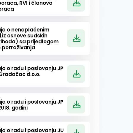
oraca, RVI i članova
boraca
taja o nenaplaćenim
iz osnove sudskih
rihoda) sa prijedlogom
 potraživanja
ja o radu i poslovanju JP
radačac d.o.o.
ja o radu i poslovanju JP
018. godini
ja o radu i poslovanju JU