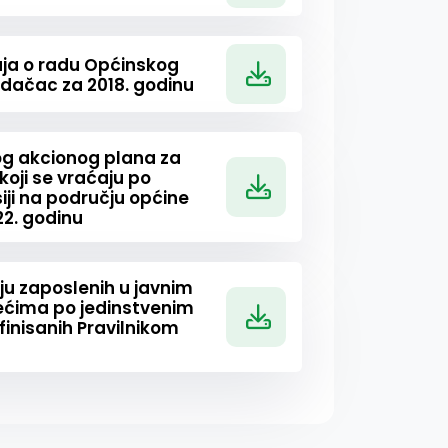
taja o radu Općinskog
dačac za 2018. godinu
og akcionog plana za
koji se vraćaju po
ji na području općine
2. godinu
oju zaposlenih u javnim
ećima po jedinstvenim
finisanih Pravilnikom