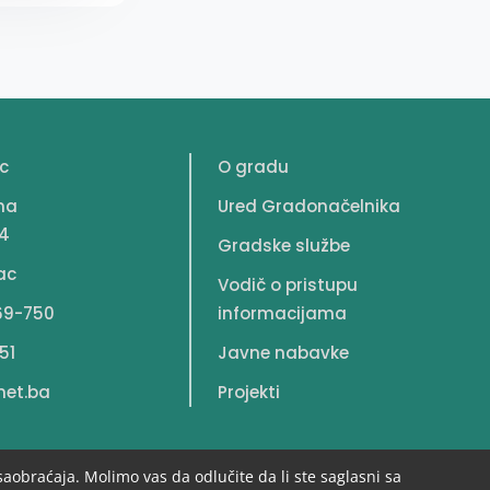
c
O gradu
na
Ured Gradonačelnika
4
Gradske službe
ac
Vodič o pristupu
69-750
informacijama
51
Javne nabavke
net.ba
Projekti
saobraćaja. Molimo vas da odlučite da li ste saglasni sa