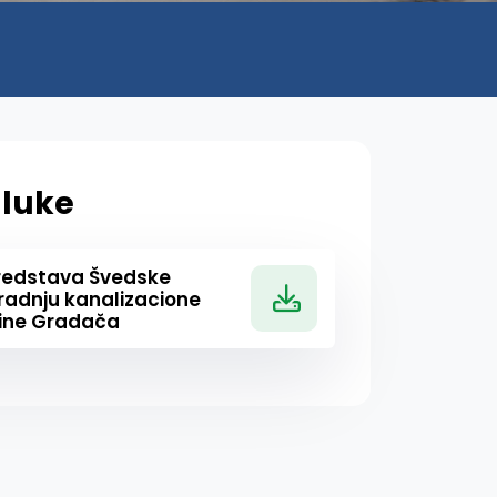
luke
sredstava Švedske
gradnju kanalizacione
ćine Gradača