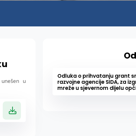
Od
ku
Odluka o prihvatanju grant 
e unešen u
razvojne agencije SIDA, za iz
mreže u sjevernom dijelu op