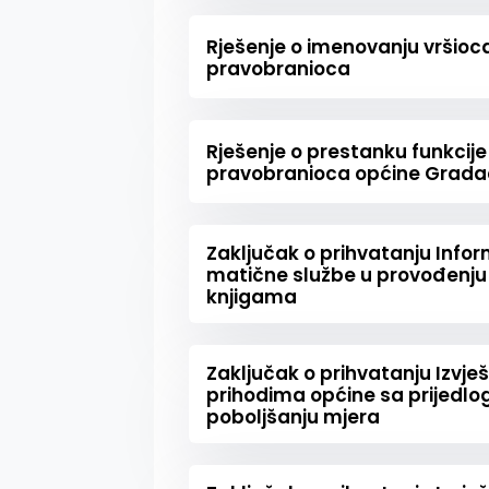
Rješenje o imenovanju vršioc
pravobranioca
Rješenje o prestanku funkcij
pravobranioca općine Grad
Zaključak o prihvatanju Info
matične službe u provođenj
knjigama
Zaključak o prihvatanju Izvj
prihodima općine sa prijedl
poboljšanju mjera