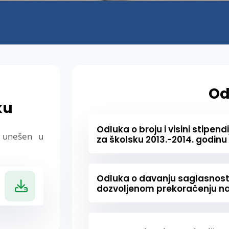
Od
ku
Odluka o broju i visini stipend
e unešen u
za školsku 2013.-2014. godinu
Odluka o davanju saglasnost
dozvoljenom prekoračenju n