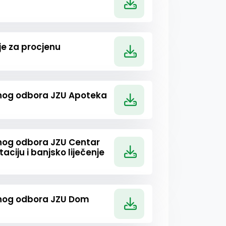
je za procjenu
vnog odbora JZU Apoteka
nog odbora JZU Centar
taciju i banjsko liječenje
vnog odbora JZU Dom