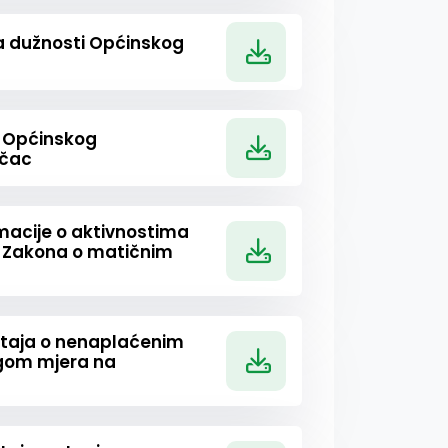
a dužnosti Općinskog
e Općinskog
ačac
rmacije o aktivnostima
u Zakona o matičnim
eštaja o nenaplaćenim
ogom mjera na