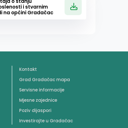
taja o stanju
slenosti i stvarnim
i na općini Gradačac
Kontakt
Grad Gradačac mapa
Servisne informacije
Mjesne zajednice
Poziv dijaspori
Investirajte u Gradačac