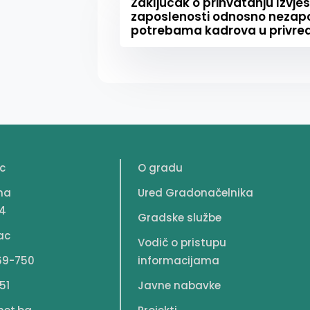
Zaključak o prihvatanju Izvješ
zaposlenosti odnosno nezapo
potrebama kadrova u privred
c
O gradu
na
Ured Gradonačelnika
4
Gradske službe
ac
Vodič o pristupu
69-750
informacijama
51
Javne nabavke