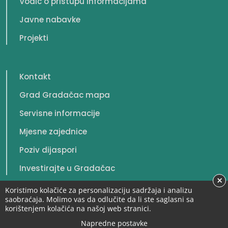
Vodič o pristupu informacijama
Javne nabavke
Projekti
Kontakt
Grad Gradačac mapa
Servisne informacije
Mjesne zajednice
Poziv dijaspori
Investirajte u Gradačac
×
Koristimo kolačiće za personalizaciju sadržaja i analizu
saobraćaja. Molimo vas da odlučite da li ste saglasni sa
korištenjem kolačića na našoj web stranici.
© 2026. Grad Gradačac. Sva prava zadržana.
Napredne postavke