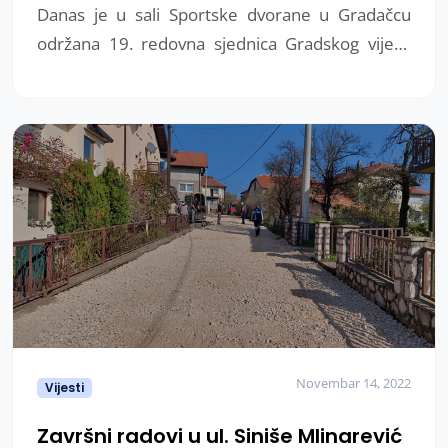
Danas je u sali Sportske dvorane u Gradačcu
održana 19. redovna sjednica Gradskog vijeća
Grada Gradačac. Na dnevnom redu bilo je 27
tačaka.
Novembar 14, 2022
Vijesti
Završni radovi u ul. Siniše Mlinarević