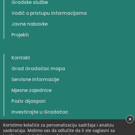
Gradske službe
Vodič o pristupu informacijama
Javne nabavke
Projekti
Kontakt
Grad Gradačac mapa
Servisne informacije
Mjesne zajednice
Poziv dijaspori
Investirajte u Gradačac
×
Koristimo kolačiće za personalizaciju sadržaja i analizu
saobraćaja. Molimo vas da odlučite da li ste saglasni sa