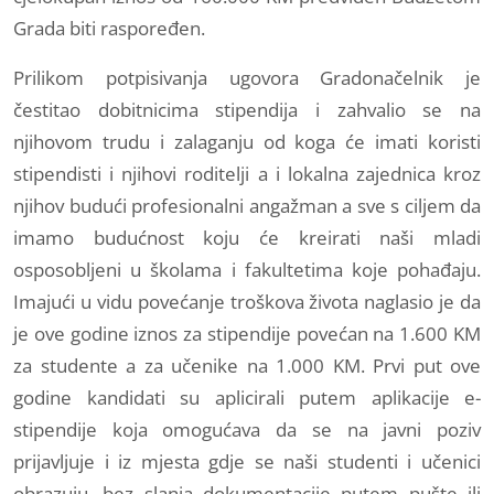
Grada biti raspoređen.
Prilikom potpisivanja ugovora Gradonačelnik je
čestitao dobitnicima stipendija i zahvalio se na
njihovom trudu i zalaganju od koga će imati koristi
stipendisti i njihovi roditelji a i lokalna zajednica kroz
njihov budući profesionalni angažman a sve s ciljem da
imamo budućnost koju će kreirati naši mladi
osposobljeni u školama i fakultetima koje pohađaju.
Imajući u vidu povećanje troškova života naglasio je da
je ove godine iznos za stipendije povećan na 1.600 KM
za studente a za učenike na 1.000 KM. Prvi put ove
godine kandidati su aplicirali putem aplikacije e-
stipendije koja omogućava da se na javni poziv
prijavljuje i iz mjesta gdje se naši studenti i učenici
obrazuju, bez slanja dokumentacije putem pušte ili