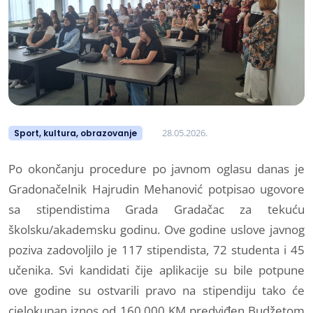
28.05.2026.
Sport, kultura, obrazovanje
Po okončanju procedure po javnom oglasu danas je
Gradonačelnik Hajrudin Mehanović potpisao ugovore
sa stipendistima Grada Gradačac za tekuću
školsku/akademsku godinu. Ove godine uslove javnog
poziva zadovoljilo je 117 stipendista, 72 studenta i 45
učenika. Svi kandidati čije aplikacije su bile potpune
ove godine su ostvarili pravo na stipendiju tako će
cjelokupan iznos od 160.000 KM predviđen Budžetom