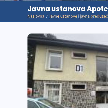
Javna ustanova Apot
Naslovna
Javne ustanove i javna preduze