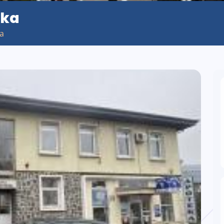
eka
ća