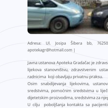
Adresa: Ul. Josipa Šibera bb, 762
apotekagr@hotmail.com |
Javna ustanova Apoteka Gradačac je zdravst
lijekova stanovništvu, zdravstvenim us
radnicima koji obavljaju privatnu praksu.
Osim snabdijevanja lijekovima, ustano
sredstvima, pomoćnim sredstvima u liječ
dijetetskim proizvodima, sredstvima za njeg
U cilju poboljšanja kontakta sa pacije