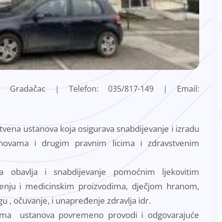
50 Gradačac |
Telefon: 035/817-149 |
Email:
vena ustanova koja osigurava snabdijevanje i izradu
tanovama i drugim pravnim licima i zdravstvenim
va obavlja i snabdijevanje pomoćnim ljekovitim
enju i medicinskim proizvodima, dječjom hranom,
u , očuvanje, i unapređenje zdravlja idr.
ntima ustanova povremeno provodi i odgovarajuće