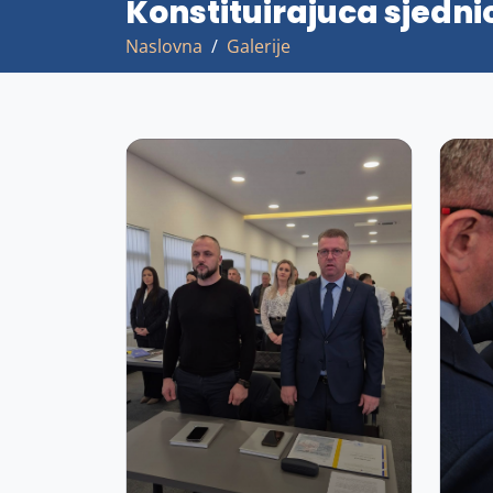
Konstituirajuca sjedni
Naslovna
Galerije