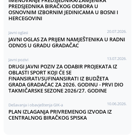
IMENOVANJE PREDSJEDNIKA/ZAMJENIKA
PREDSJEDNIKA BIRAČKOG ODBORA U
OSNOVNIM IZBORNIM JEDINICAMA U BOSNI I
HERCEGOVINI
20.07.2026.
Javni oglasi
JAVNI OGLAS ZA PRIJEM NAMJEŠTENIKA U RADNI
ODNOS U GRADU GRADAČAC
13.07.2026.
Javni pozivi
DRUGI JAVNI POZIV ZA ODABIR PROJEKATA IZ
OBLASTI SPORT KOJI ĆE SE
FINANSIRATI/SUFINANSIRATI IZ BUDŽETA
GRADA GRADAČAC ZA 2026. GODINU - PRVI DIO
TAKMIČARSKE SEZONE 2026/27. GODINE
10.06.2026.
Dešavanja i obavještenja GIK-a
PLAN IZLAGANJA PRIVREMENOG IZVODA IZ
CENTRALNOG BIRAČKOG SPISKA