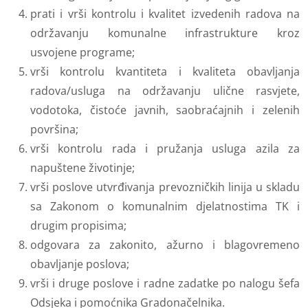
prati i vrši kontrolu i kvalitet izvedenih radova na
održavanju komunalne infrastrukture kroz
usvojene programe;
vrši kontrolu kvantiteta i kvaliteta obavljanja
radova/usluga na održavanju ulične rasvjete,
vodotoka, čistoće javnih, saobraćajnih i zelenih
površina;
vrši kontrolu rada i pružanja usluga azila za
napuštene životinje;
vrši poslove utvrđivanja prevozničkih linija u skladu
sa Zakonom o komunalnim djelatnostima TK i
drugim propisima;
odgovara za zakonito, ažurno i blagovremeno
obavljanje poslova;
vrši i druge poslove i radne zadatke po nalogu šefa
Odsjeka i pomoćnika Gradonačelnika.