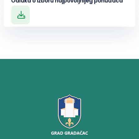
Odluka o izboru najpovoljnijeg ponuđača