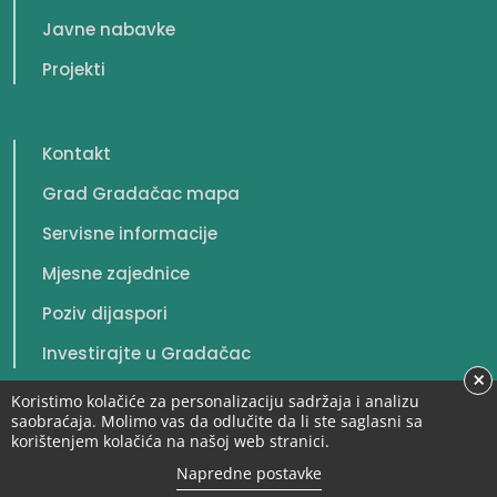
Javne nabavke
Projekti
Kontakt
Grad Gradačac mapa
Servisne informacije
Mjesne zajednice
Poziv dijaspori
Investirajte u Gradačac
×
Koristimo kolačiće za personalizaciju sadržaja i analizu
saobraćaja. Molimo vas da odlučite da li ste saglasni sa
korištenjem kolačića na našoj web stranici.
© 2026. Grad Gradačac. Sva prava zadržana.
Napredne postavke