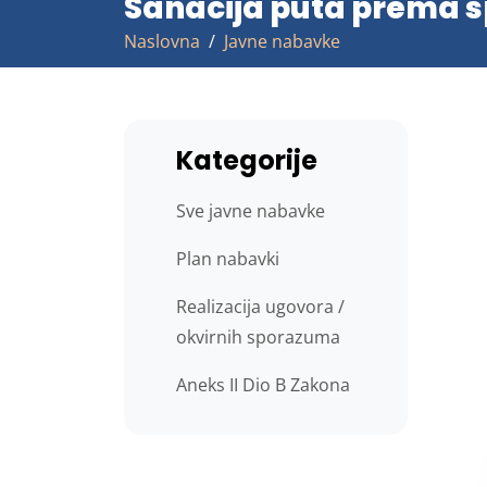
Sanacija puta prema sp
Naslovna
Javne nabavke
Kategorije
Sve javne nabavke
Plan nabavki
Realizacija ugovora /
okvirnih sporazuma
Aneks II Dio B Zakona