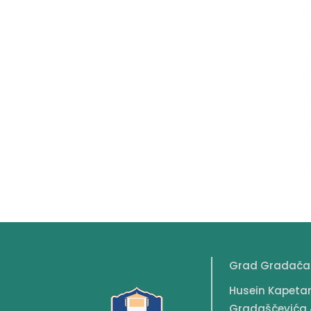
Grad Gradača
Husein Kapeta
Gradaščevića 