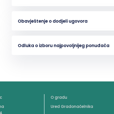
Obavještenje o dodjeli ugovora
Odluka o izboru najpovoljnijeg ponuđača
c
O gradu
na
Ured Gradonačelnika
4