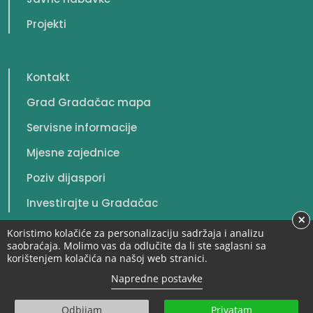
Projekti
Kontakt
Grad Gradačac mapa
Servisne informacije
Mjesne zajednice
Poziv dijaspori
Investirajte u Gradačac
×
Koristimo kolačiće za personalizaciju sadržaja i analizu
saobraćaja. Molimo vas da odlučite da li ste saglasni sa
korištenjem kolačića na našoj web stranici.
© 2026. Grad Gradačac. Sva prava zadržana.
Napredne postavke
Odbijam
Privatam