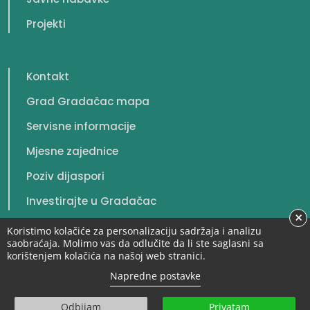
Projekti
Kontakt
Grad Gradačac mapa
Servisne informacije
Mjesne zajednice
Poziv dijaspori
Investirajte u Gradačac
×
Koristimo kolačiće za personalizaciju sadržaja i analizu
saobraćaja. Molimo vas da odlučite da li ste saglasni sa
korištenjem kolačića na našoj web stranici.
© 2026. Grad Gradačac. Sva prava zadržana.
Napredne postavke
Odbijam
Privatam