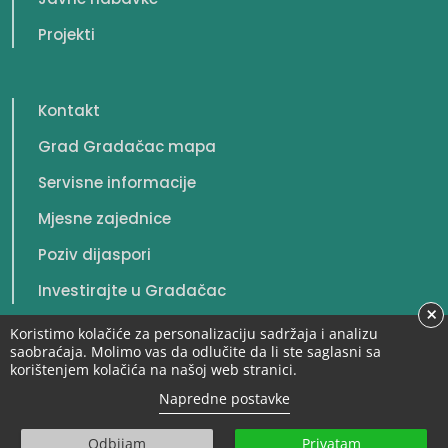
Projekti
Kontakt
Grad Gradačac mapa
Servisne informacije
Mjesne zajednice
Poziv dijaspori
Investirajte u Gradačac
×
Koristimo kolačiće za personalizaciju sadržaja i analizu
saobraćaja. Molimo vas da odlučite da li ste saglasni sa
korištenjem kolačića na našoj web stranici.
© 2026. Grad Gradačac. Sva prava zadržana.
Napredne postavke
Odbijam
Privatam