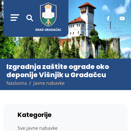
Izgradnja zaštite ograde oko
deponije Višnjik u Gradačcu
Naslovna
Javne nabavke
Kategorije
Sve javne nabavke