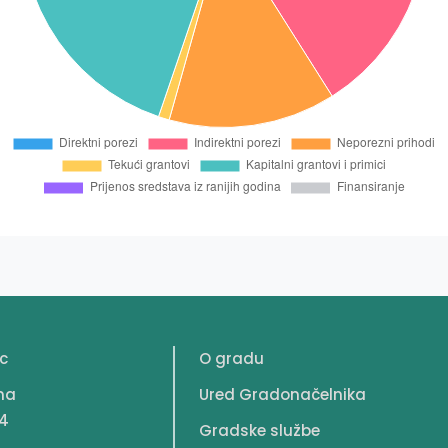
c
O gradu
na
Ured Gradonačelnika
4
Gradske službe