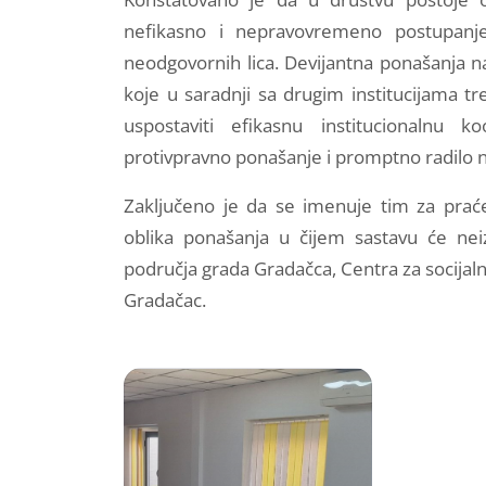
nefikasno i nepravovremeno postupanje i
neodgovornih lica. Devijantna ponašanja n
koje u saradnji sa drugim institucijama tr
uspostaviti efikasnu institucionalnu 
protivpravno ponašanje i promptno radilo n
Zaključeno je da se imenuje tim za praćen
oblika ponašanja u čijem sastavu će nei
područja grada Gradačca, Centra za socijalni
Gradačac.