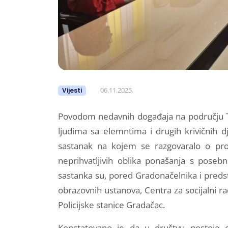
06.11.2025.
Vijesti
Povodom nedavnih događaja na području Tu
ljudima sa elemntima i drugih krivičnih d
sastanak na kojem se razgovaralo o pro
neprihvatljivih oblika ponašanja s poseb
sastanka su, pored Gradonačelnika i predst
obrazovnih ustanova, Centra za socijalni ra
Policijske stanice Gradačac.
Konstatovano je da u društvu postoje 