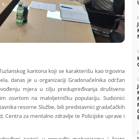
J
V
zlanskog kantona koji se karakterišu kao trgovina
jela, danas je u organizaciji Gradonačelnika održan
vođenju mjera u cilju predupređivanja društveno
nim osvrtom na maloljetničku populaciju. Sudionici
avnika resorne Službe, bili predstavnici gradačačkih
d, Centra za mentalno zdravlje te Policijske uprave i
J
određeni zastoji u provedbi mehanizama i često