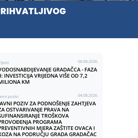
RIHVATLJIVOG
06.08.2026.
ijesti
VODOSNABDIJEVANJE GRADAČCA - FAZA
II: INVESTICIJA VRIJEDNA VIŠE OD 7,2
MILIONA KM
04.08.2026.
avni pozivi
JAVNI POZIV ZA PODNOŠENJE ZAHTJEVA
ZA OSTVARIVANJE PRAVA NA
SUFINANSIRANJE TROŠKOVA
PROVOĐENJA PROGRAMA
PREVENTIVNIH MJERA ZAŠTITE OVACA I
KOZA NA PODRUČJU GRADA GRADAČAC