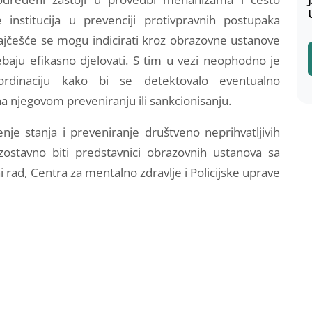
nstitucija u prevenciji protivpravnih postupaka
ajčešće se mogu indicirati kroz obrazovne ustanove
ebaju efikasno djelovati. S tim u vezi neophodno je
koordinaciju kako bi se detektovalo eventualno
a njegovom preveniranju ili sankcionisanju.
je stanja i preveniranje društveno neprihvatljivih
zostavno biti predstavnici obrazovnih ustanova sa
 rad, Centra za mentalno zdravlje i Policijske uprave