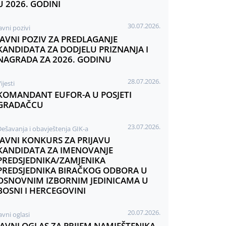
U 2026. GODINI
30.07.2026.
avni pozivi
JAVNI POZIV ZA PREDLAGANJE
KANDIDATA ZA DODJELU PRIZNANJA I
NAGRADA ZA 2026. GODINU
28.07.2026.
ijesti
KOMANDANT EUFOR-A U POSJETI
GRADAČCU
23.07.2026.
Dešavanja i obavještenja GIK-a
JAVNI KONKURS ZA PRIJAVU
KANDIDATA ZA IMENOVANJE
PREDSJEDNIKA/ZAMJENIKA
PREDSJEDNIKA BIRAČKOG ODBORA U
OSNOVNIM IZBORNIM JEDINICAMA U
BOSNI I HERCEGOVINI
20.07.2026.
avni oglasi
JAVNI OGLAS ZA PRIJEM NAMJEŠTENIKA