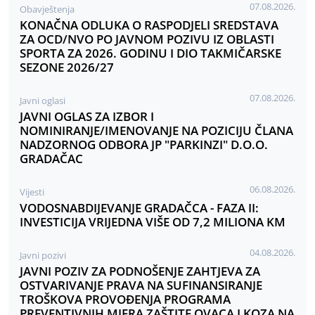
07.08.2026.
Obavještenja
KONAČNA ODLUKA O RASPODJELI SREDSTAVA
ZA OCD/NVO PO JAVNOM POZIVU IZ OBLASTI
SPORTA ZA 2026. GODINU I DIO TAKMIČARSKE
SEZONE 2026/27
07.08.2026.
Javni oglasi
JAVNI OGLAS ZA IZBOR I
NOMINIRANJE/IMENOVANJE NA POZICIJU ČLANA
NADZORNOG ODBORA JP "PARKINZI" D.O.O.
GRADAČAC
06.08.2026.
Vijesti
VODOSNABDIJEVANJE GRADAČCA - FAZA II:
INVESTICIJA VRIJEDNA VIŠE OD 7,2 MILIONA KM
04.08.2026.
Javni pozivi
JAVNI POZIV ZA PODNOŠENJE ZAHTJEVA ZA
OSTVARIVANJE PRAVA NA SUFINANSIRANJE
TROŠKOVA PROVOĐENJA PROGRAMA
PREVENTIVNIH MJERA ZAŠTITE OVACA I KOZA NA