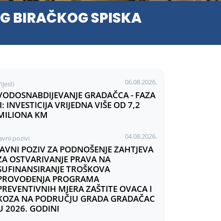
G BIRAČKOG SPISKA
06.08.2026.
ijesti
VODOSNABDIJEVANJE GRADAČCA - FAZA
II: INVESTICIJA VRIJEDNA VIŠE OD 7,2
MILIONA KM
04.08.2026.
avni pozivi
JAVNI POZIV ZA PODNOŠENJE ZAHTJEVA
ZA OSTVARIVANJE PRAVA NA
SUFINANSIRANJE TROŠKOVA
PROVOĐENJA PROGRAMA
PREVENTIVNIH MJERA ZAŠTITE OVACA I
KOZA NA PODRUČJU GRADA GRADAČAC
U 2026. GODINI