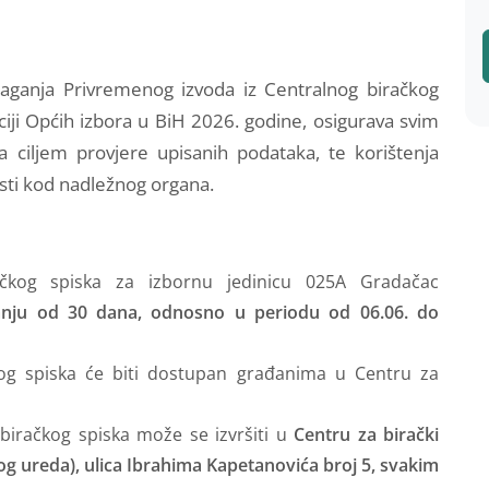
laganja Privremenog izvoda iz Centralnog biračkog
ciji Općih izbora u BiH 2026. godine, osigurava svim
 ciljem provjere upisanih podataka, te korištenja
sti kod nadležnog organa.
ačkog spiska za izbornu jedinicu 025A Gradačac
anju od 30 dana, odnosno u periodu od 06.06. do
kog spiska će biti dostupan građanima u Centru za
biračkog spiska može se izvršiti u
Centru za birački
g ureda), ulica Ibrahima Kapetanovića broj 5, svakim