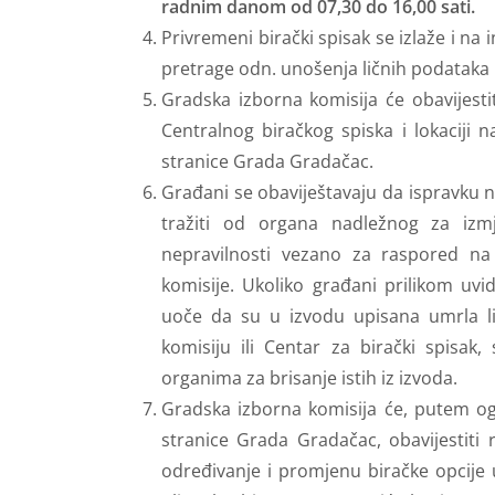
radnim danom od 07,30 do 16,00 sati.
Privremeni birački spisak se izlaže i na 
pretrage odn. unošenja ličnih podataka u
Gradska izborna komisija će obavijestit
Centralnog biračkog spiska i lokaciji 
stranice Grada Gradačac.
Građani se obaviještavaju da ispravku n
tražiti od organa nadležnog za izm
nepravilnosti vezano za raspored na
komisije. Ukoliko građani prilikom uvi
uoče da su u izvodu upisana umrla li
komisiju ili Centar za birački spisak
organima za brisanje istih iz izvoda.
Gradska izborna komisija će, putem o
stranice Grada Gradačac, obavijestiti
određivanje i promjenu biračke opcije 