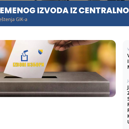
REMENOG IZVODA IZ CENTRALNO
eštenja GIK-a
V
J