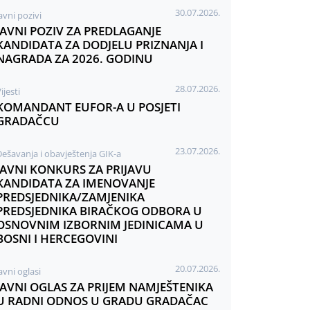
30.07.2026.
avni pozivi
JAVNI POZIV ZA PREDLAGANJE
KANDIDATA ZA DODJELU PRIZNANJA I
NAGRADA ZA 2026. GODINU
28.07.2026.
ijesti
KOMANDANT EUFOR-A U POSJETI
GRADAČCU
23.07.2026.
Dešavanja i obavještenja GIK-a
JAVNI KONKURS ZA PRIJAVU
KANDIDATA ZA IMENOVANJE
PREDSJEDNIKA/ZAMJENIKA
PREDSJEDNIKA BIRAČKOG ODBORA U
OSNOVNIM IZBORNIM JEDINICAMA U
BOSNI I HERCEGOVINI
20.07.2026.
avni oglasi
JAVNI OGLAS ZA PRIJEM NAMJEŠTENIKA
U RADNI ODNOS U GRADU GRADAČAC