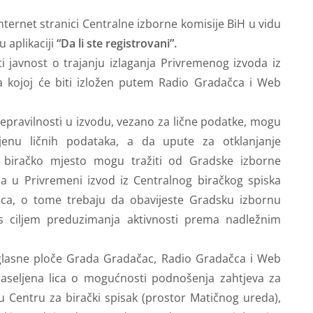
internet stranici Centralne izborne komisije BiH u vidu
 aplikaciji
“Da li ste registrovani”.
i javnost o trajanju izlaganja Privremenog izvoda iz
na kojoj će biti izložen putem Radio Gradačca i Web
epravilnosti u izvodu, vezano za lične podatke, mogu
jenu ličnih podataka, a da upute za otklanjanje
 biračko mjesto mogu tražiti od Gradske izborne
da u Privremeni izvod iz Centralnog biračkog spiska
ca, o tome trebaju da obavijeste Gradsku izbornu
, s ciljem preduzimanja aktivnosti prema nadležnim
glasne ploče Grada Gradačac, Radio Gradačca i Web
 raseljena lica o mogućnosti podnošenja zahtjeva za
u Centru za birački spisak (prostor Matičnog ureda),