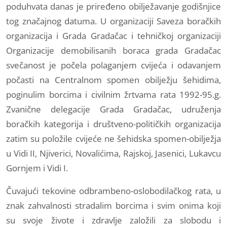
poduhvata danas je priređeno obilježavanje godišnjice
tog značajnog datuma. U organizaciji Saveza boračkih
organizacija i Grada Gradačac i tehničkoj organizaciji
Organizacije demobilisanih boraca grada Gradačac
svečanost je počela polaganjem cvijeća i odavanjem
počasti na Centralnom spomen obilježju šehidima,
poginulim borcima i civilnim žrtvama rata 1992-95.g.
Zvanične delegacije Grada Gradačac, udruženja
boračkih kategorija i društveno-političkih organizacija
zatim su položile cvijeće ne šehidska spomen-obilježja
u Vidi II, Njiverici, Novalićima, Rajskoj, Jasenici, Lukavcu
Gornjem i Vidi I.
Čuvajući tekovine odbrambeno-oslobodilačkog rata, u
znak zahvalnosti stradalim borcima i svim onima koji
su svoje živote i zdravlje založili za slobodu i