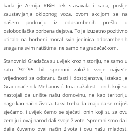
kada je Armija RBiH tek stasavala i kada, poslije
zaustavljanja oklopnog voza, ovom akcijom se na
našem području iz odbrambenih prešlo u
oslobodilačka borbena dejstva. To je izuzetno pozitivno
uticalo na borbeni moral svih jedinica odbrambenih
snaga na svim ratištima, ne samo na gradačačkom.
Stanovnici Gradačca su uvijek kroz historiju, ne samo u
ratu ´92-´95. bili spremni založiti svoje najveće
vrijednosti za odbranu časti i dostojanstva, istakao je
Gradonačelnik Mehanović. Ima nažalost i onih koji su
nastojali da unište našu domovinu, ne kao teritoriju
nago kao način života. Takvi treba da znaju da se mi još
sjećamo, i uvijek ćemo se sjećati, onih koji su za ovu
zemlju i ovaj narod dali svoje živote. Spremni smo da i
dalje čuvamo ovaj način života i ovu našu mladost.