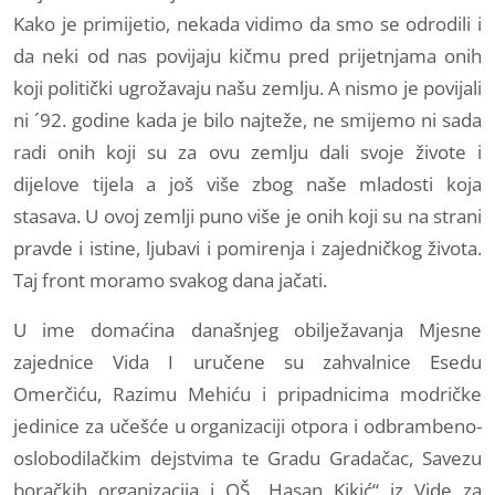
Kako je primijetio, nekada vidimo da smo se odrodili i
da neki od nas povijaju kičmu pred prijetnjama onih
koji politički ugrožavaju našu zemlju. A nismo je povijali
ni ´92. godine kada je bilo najteže, ne smijemo ni sada
radi onih koji su za ovu zemlju dali svoje živote i
dijelove tijela a još više zbog naše mladosti koja
stasava. U ovoj zemlji puno više je onih koji su na strani
pravde i istine, ljubavi i pomirenja i zajedničkog života.
Taj front moramo svakog dana jačati.
U ime domaćina današnjeg obilježavanja Mjesne
zajednice Vida I uručene su zahvalnice Esedu
Omerčiću, Razimu Mehiću i pripadnicima modričke
jedinice za učešće u organizaciji otpora i odbrambeno-
oslobodilačkim dejstvima te Gradu Gradačac, Savezu
boračkih organizacija i OŠ „Hasan Kikić“ iz Vide za