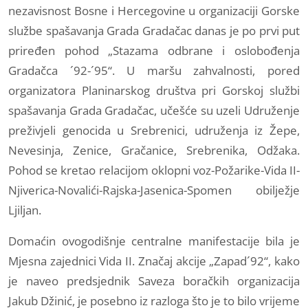
nezavisnost Bosne i Hercegovine u organizaciji Gorske
službe spašavanja Grada Gradačac danas je po prvi put
priređen pohod „Stazama odbrane i oslobođenja
Gradačca ´92-´95“. U maršu zahvalnosti, pored
organizatora Planinarskog društva pri Gorskoj službi
spašavanja Grada Gradačac, učešće su uzeli Udruženje
preživjeli genocida u Srebrenici, udruženja iz Žepe,
Nevesinja, Zenice, Gračanice, Srebrenika, Odžaka.
Pohod se kretao relacijom oklopni voz-Požarike-Vida II-
Njiverica-Novalići-Rajska-Jasenica-Spomen obilježje
Ljiljan.
Domaćin ovogodišnje centralne manifestacije bila je
Mjesna zajednici Vida II. Značaj akcije „Zapad´92“, kako
je naveo predsjednik Saveza boračkih organizacija
Jakub Džinić, je posebno iz razloga što je to bilo vrijeme