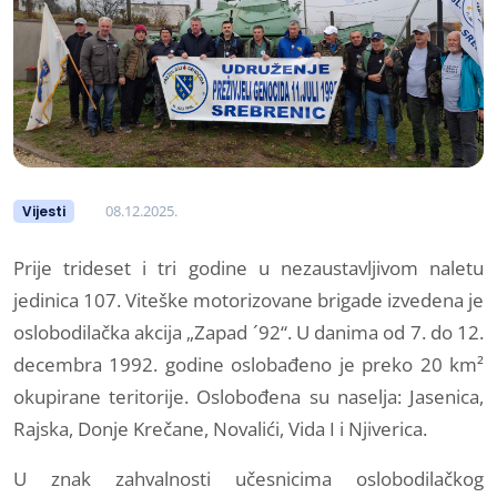
08.12.2025.
Vijesti
Prije trideset i tri godine u nezaustavljivom naletu
jedinica 107. Viteške motorizovane brigade izvedena je
oslobodilačka akcija „Zapad ´92“. U danima od 7. do 12.
decembra 1992. godine oslobađeno je preko 20 km²
okupirane teritorije. Oslobođena su naselja: Jasenica,
Rajska, Donje Krečane, Novalići, Vida I i Njiverica.
U znak zahvalnosti učesnicima oslobodilačkog