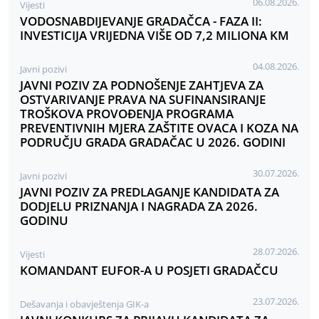
06.08.2026.
Vijesti
VODOSNABDIJEVANJE GRADAČCA - FAZA II:
INVESTICIJA VRIJEDNA VIŠE OD 7,2 MILIONA KM
04.08.2026.
Javni pozivi
JAVNI POZIV ZA PODNOŠENJE ZAHTJEVA ZA
OSTVARIVANJE PRAVA NA SUFINANSIRANJE
TROŠKOVA PROVOĐENJA PROGRAMA
PREVENTIVNIH MJERA ZAŠTITE OVACA I KOZA NA
PODRUČJU GRADA GRADAČAC U 2026. GODINI
30.07.2026.
Javni pozivi
JAVNI POZIV ZA PREDLAGANJE KANDIDATA ZA
DODJELU PRIZNANJA I NAGRADA ZA 2026.
GODINU
28.07.2026.
Vijesti
KOMANDANT EUFOR-A U POSJETI GRADAČCU
23.07.2026.
Dešavanja i obavještenja GIK-a