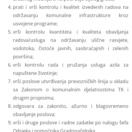
prati i vrši kontrolu i kvalitet izvedenih radova na
održavanju komunalne infrastrukture kroz
usvojene programe;
vrši kontrolu kvantiteta i kvaliteta obavljanja
radova/usluga na održavanju ulične rasvjete,
vodotoka, čistoće javnih, saobraćajnih i zelenih
površina;
vrši kontrolu rada i pružanja usluga azila za
napuštene životinje;
vrši poslove utvrđivanja prevozničkih linija u skladu
sa Zakonom o komunalnim djelatnostima TK i
drugim propisima;
odgovara za zakonito, ažurno i blagovremeno
obavljanje poslova;
vrši i druge poslove i radne zadatke po nalogu šefa
Odsjeka i pomoćnika Gradonačelnika.