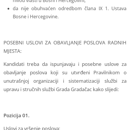
nivou vlasti u Bosni i Hercegovini;
da nije obuhvaćen odredbom člana IX 1. Ustava
Bosne i Hercegovine.
POSEBNI USLOVI ZA OBAVLJANJE POSLOVA RADNIH
MJESTA:
Kandidati treba da ispunjavaju i posebne uslove za
obavljanje poslova koji su utvrđeni Pravilnikom o
unutrašnjoj organizaciji i sistematizaciji službi za
upravu i stručnih službi Grada Gradačac kako slijedi:
Pozicija 01.
Uslovi za vršenje poslova: