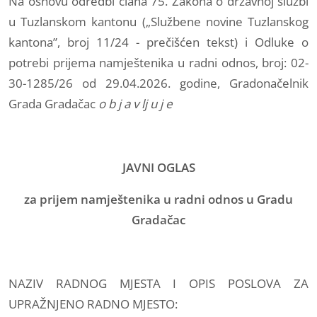
Na osnovu odredbi člana 75. Zakona o državnoj službi
u Tuzlanskom kantonu („Službene novine Tuzlanskog
kantona”, broj 11/24 - prečišćen tekst) i Odluke o
potrebi prijema namještenika u radni odnos, broj: 02-
30-1285/26 od 29.04.2026. godine, Gradonačelnik
Grada Gradačac
o b j a v lj u j e
JAVNI OGLAS
za prijem namještenika u radni odnos u Gradu
Gradačac
NAZIV RADNOG MJESTA I OPIS POSLOVA ZA
UPRAŽNJENO RADNO MJESTO: