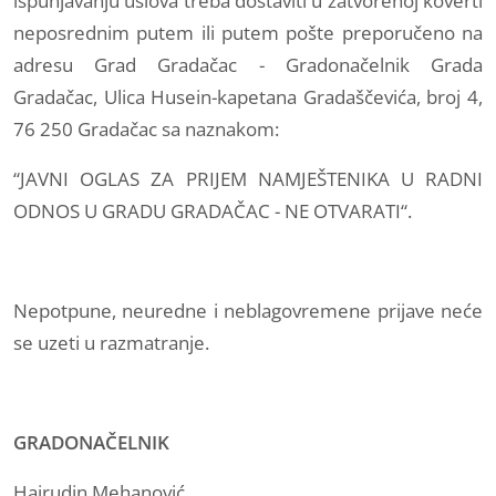
ispunjavanju uslova treba dostaviti u zatvorenoj koverti
neposrednim putem ili putem pošte preporučeno na
adresu Grad Gradačac - Gradonačelnik Grada
Gradačac, Ulica Husein-kapetana Gradaščevića, broj 4,
76 250 Gradačac sa naznakom:
“JAVNI OGLAS ZA PRIJEM NAMJEŠTENIKA U RADNI
ODNOS U GRADU GRADAČAC - NE OTVARATI“.
Nepotpune, neuredne i neblagovremene prijave neće
se uzeti u razmatranje.
GRADONAČELNIK
Hajrudin Mehanović