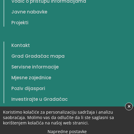
Vodič o pristupu informacijama
Javne nabavke
Projekti
Kontakt
Grad Gradačac mapa
Servisne informacije
Mjesne zajednice
Poziv dijaspori
Investirajte u Gradačac
×
Koristimo kolačiće za personalizaciju sadržaja i analizu
saobraćaja. Molimo vas da odlučite da li ste saglasni sa
korištenjem kolačića na našoj web stranici.
© 2026. Grad Gradačac. Sva prava zadržana.
Napredne postavke