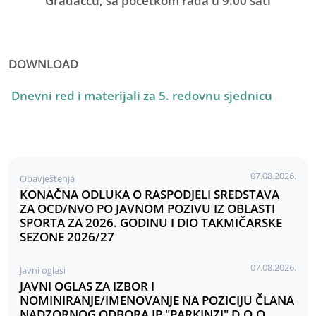
Gradačcu, sa početkom rada u 9:00 sati
DOWNLOAD
Dnevni red i materijali za 5. redovnu sjednicu
07.08.2026.
Obavještenja
KONAČNA ODLUKA O RASPODJELI SREDSTAVA
ZA OCD/NVO PO JAVNOM POZIVU IZ OBLASTI
SPORTA ZA 2026. GODINU I DIO TAKMIČARSKE
SEZONE 2026/27
07.08.2026.
Javni oglasi
JAVNI OGLAS ZA IZBOR I
NOMINIRANJE/IMENOVANJE NA POZICIJU ČLANA
NADZORNOG ODBORA JP "PARKINZI" D.O.O.