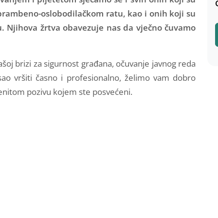
odbrambeno-oslobodilačkom ratu, kao i onih koji su
ru. Njihova žrtva obavezuje nas da vječno čuvamo
oj brizi za sigurnost građana, očuvanje javnog reda
osao vršiti časno i profesionalno, želimo vam dobro
enitom pozivu kojem ste posvećeni.