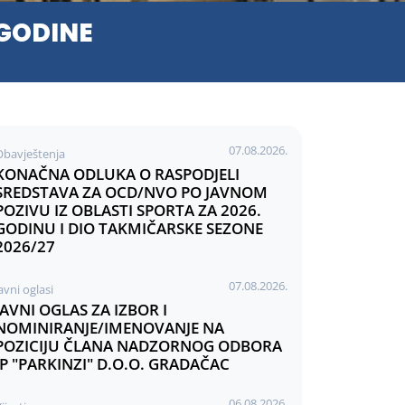
 GODINE
07.08.2026.
Obavještenja
KONAČNA ODLUKA O RASPODJELI
SREDSTAVA ZA OCD/NVO PO JAVNOM
POZIVU IZ OBLASTI SPORTA ZA 2026.
GODINU I DIO TAKMIČARSKE SEZONE
2026/27
07.08.2026.
avni oglasi
JAVNI OGLAS ZA IZBOR I
NOMINIRANJE/IMENOVANJE NA
POZICIJU ČLANA NADZORNOG ODBORA
JP "PARKINZI" D.O.O. GRADAČAC
06.08.2026.