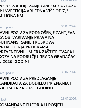
ijesti
VODOSNABDIJEVANJE GRADAČCA - FAZA
II: INVESTICIJA VRIJEDNA VIŠE OD 7,2
MILIONA KM
04.08.2026.
avni pozivi
JAVNI POZIV ZA PODNOŠENJE ZAHTJEVA
ZA OSTVARIVANJE PRAVA NA
SUFINANSIRANJE TROŠKOVA
PROVOĐENJA PROGRAMA
PREVENTIVNIH MJERA ZAŠTITE OVACA I
KOZA NA PODRUČJU GRADA GRADAČAC
U 2026. GODINI
30.07.2026.
avni pozivi
JAVNI POZIV ZA PREDLAGANJE
KANDIDATA ZA DODJELU PRIZNANJA I
NAGRADA ZA 2026. GODINU
28.07.2026.
ijesti
KOMANDANT EUFOR-A U POSJETI