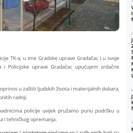
V
J
icije TK-a, u ime Gradske uprave Gradačac i u svoje
a i Policijske uprave Gradačac upućujem srdačne
oprinos u zaštiti ljudskih života i materijalnih dobara,
J
itih radnji.
padnicima policije uvijek pružamo punu podršku u
da i tehničkog opremanja.
V
njem i pijetetom sjećamo se i svih onih koji su