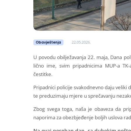
22.05.2026.
Obavještenja
U povodu obilježavanja 22. maja, Dana pol
lično ime, svim pripadnicima MUP-a TK-
čestitke.
Pripadnici policije svakodnevno daju veliki d
te preduzimaju mjere u sprečavanju nezakon
Zbog svega toga, naša je obaveza da pri
naporima za obezbjeđenje boljih uslova ra
Na ovaj poseban dan, sa dubokim poštova