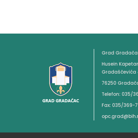
Grad Gradača
Husein Kapeta
Gradaščevića 
76250 Gradač
Telefon: 035/3
Fax: 035/369-7
opc.grad@bih.