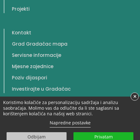
Projekti
Kontakt
Grad Gradačac mapa
Servisne informacije
Mjesne zajednice
Poziv dijaspori
Investirajte u Gradačac
×
Koristimo kolačiće za personalizaciju sadržaja i analizu
saobraćaja. Molimo vas da odlučite da li ste saglasni sa
korištenjem kolačića na našoj web stranici.
© 2026. Grad Gradačac. Sva prava zadržana.
Napredne postavke
Odbijam
Privatam