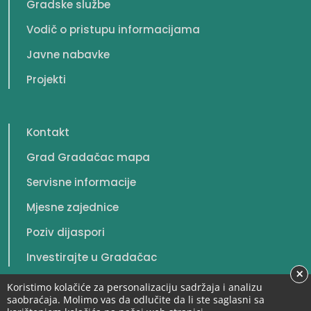
Gradske službe
Vodič o pristupu informacijama
Javne nabavke
Projekti
Kontakt
Grad Gradačac mapa
Servisne informacije
Mjesne zajednice
Poziv dijaspori
Investirajte u Gradačac
×
Koristimo kolačiće za personalizaciju sadržaja i analizu
saobraćaja. Molimo vas da odlučite da li ste saglasni sa