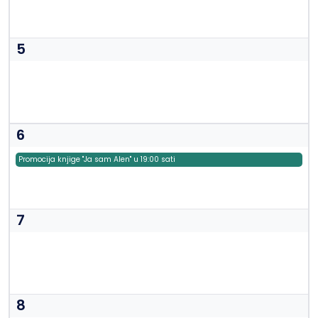
5
6
Promocija knjige "Ja sam Alen" u 19:00 sati
7
8