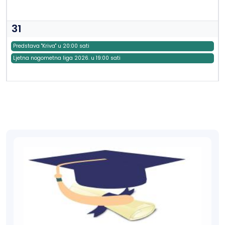
31
Predstava "Kriva" u 20:00 sati
Ljetna nogometna liga 2026. u 19:00 sati