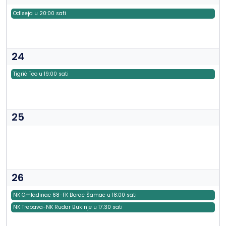
Odiseja u 20:00 sati
24
Tigrić Teo u 19:00 sati
25
26
NK Omladinac 68-FK Borac Šamac u 18:00 sati
NK Trebava-NK Rudar Bukinje u 17:30 sati