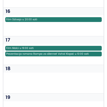
16
Film Odiseja u 20:00 sati
17
Film Malci u 19:00 sati
Prezentacija romana Rampa za džennet Vahid Klopoć u 10:00 sati
18
19