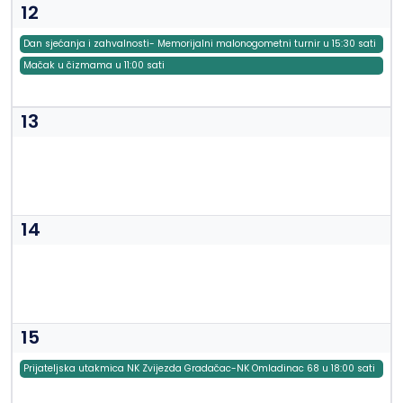
12
Dan sjećanja i zahvalnosti- Memorijalni malonogometni turnir u 15:30 sati
Mačak u čizmama u 11:00 sati
13
14
15
Prijateljska utakmica NK Zvijezda Gradačac-NK Omladinac 68 u 18:00 sati