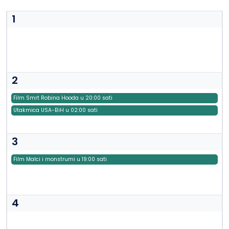
1
2
Film Smrt Robina Hooda u 20:00 sati
Utakmica USA-BiH u 02:00 sati
3
Film Malci i monstrumi u 19:00 sati
4