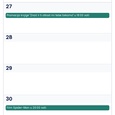
27
Promocija knjige "Znaš li ti otkad mi tebe čekamo" u 18:00 sati
28
29
30
Film Spider-Man u 20:00 sati