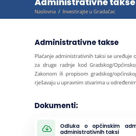
Administrativne takse
Naslovna
Investirajte u Gradačac
Administrativne takse
Plaćanje administrativnih taksi se uređuje 
za druge radnje kod Gradskog/Općinskog
Zakonom ili propisom gradskog/općinskog
rješavaju u upravnim stvarima u određeni
Dokumenti:
Odluka o općinskim admin
administrativnih taksi