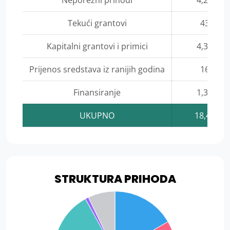
Tekući grantovi
430,000
Kapitalni grantovi i primici
4,328,93
Prijenos sredstava iz ranijih godina
160,562
Finansiranje
1,320,00
UKUPNO
18,468,6
STRUKTURA PRIHODA