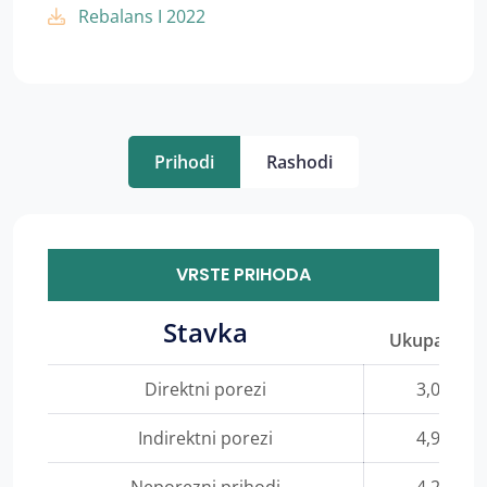
Rebalans I 2022
Prihodi
Rashodi
VRSTE PRIHODA
Stavka
Ukupan izn
Direktni porezi
3,063,09
Indirektni porezi
4,909,79
Neporezni prihodi
4,256,25