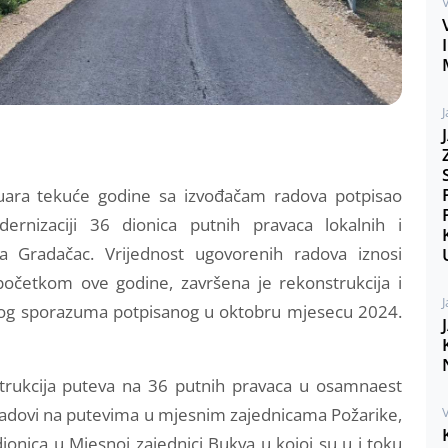
V
J
nuara tekuće godine sa izvođačam radova potpisao
dernizaciji 36 dionica putnih pravaca lokalnih i
a Gradačac. Vrijednost ugovorenih radova iznosi
početkom ove godine, završena je rekonstrukcija i
J
rnog sporazuma potpisanog u oktobru mjesecu 2024.
strukcija puteva na 36 putnih pravaca u osamnaest
 radovi na putevima u mjesnim zajednicama Požarike,
V
 dionica u Mjesnoj zajednici Bukva u kojoj su u i toku