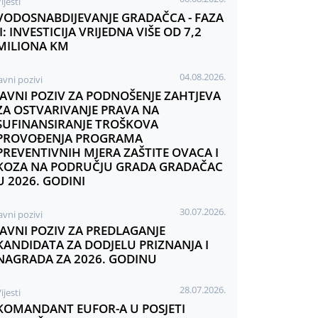
ijesti
VODOSNABDIJEVANJE GRADAČCA - FAZA
II: INVESTICIJA VRIJEDNA VIŠE OD 7,2
MILIONA KM
04.08.2026.
avni pozivi
JAVNI POZIV ZA PODNOŠENJE ZAHTJEVA
ZA OSTVARIVANJE PRAVA NA
SUFINANSIRANJE TROŠKOVA
PROVOĐENJA PROGRAMA
PREVENTIVNIH MJERA ZAŠTITE OVACA I
KOZA NA PODRUČJU GRADA GRADAČAC
U 2026. GODINI
30.07.2026.
avni pozivi
JAVNI POZIV ZA PREDLAGANJE
KANDIDATA ZA DODJELU PRIZNANJA I
NAGRADA ZA 2026. GODINU
28.07.2026.
ijesti
KOMANDANT EUFOR-A U POSJETI