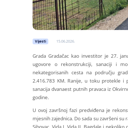
15.06.2026.
Vijesti
Grada Gradačac kao investitor je 27. ja
ugovore o rekonstrukciji, sanaciji i mo
nekategorisanih cesta na području grad
2.416.783 KM. Ranije, u toku protekle i 
sanacija dvanaest putnih pravaca iz Okvi
godine.
U ovoj završnoj fazi predviđena je rekon
mjesnih zajednica. Do sada su završeni su
Sibovac, Vida I, Vida II, Bagdale i nekoliko