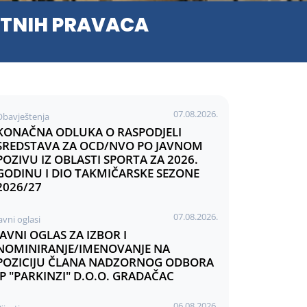
UTNIH PRAVACA
07.08.2026.
Obavještenja
KONAČNA ODLUKA O RASPODJELI
SREDSTAVA ZA OCD/NVO PO JAVNOM
POZIVU IZ OBLASTI SPORTA ZA 2026.
GODINU I DIO TAKMIČARSKE SEZONE
2026/27
07.08.2026.
avni oglasi
JAVNI OGLAS ZA IZBOR I
NOMINIRANJE/IMENOVANJE NA
POZICIJU ČLANA NADZORNOG ODBORA
JP "PARKINZI" D.O.O. GRADAČAC
06.08.2026.