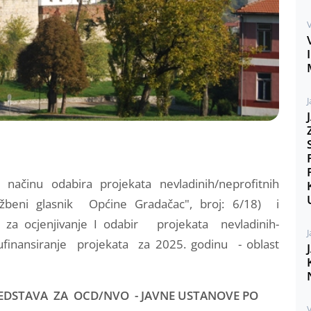
V
J
ačinu odabira projekata nevladinih/neprofitnih
užbeni glasnik Općine Gradačac", broj: 6/18) i
e za ocjenjivanje I odabir projekata nevladinih-
J
/sufinansiranje projekata za 2025. godinu - oblast
EDSTAVA ZA OCD/NVO - JAVNE USTANOVE PO
V