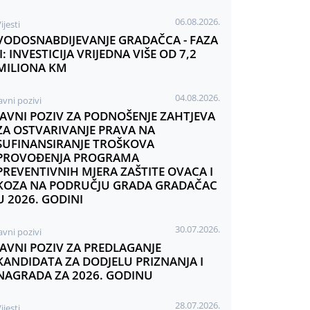
06.08.2026.
ijesti
VODOSNABDIJEVANJE GRADAČCA - FAZA
II: INVESTICIJA VRIJEDNA VIŠE OD 7,2
MILIONA KM
04.08.2026.
avni pozivi
JAVNI POZIV ZA PODNOŠENJE ZAHTJEVA
ZA OSTVARIVANJE PRAVA NA
SUFINANSIRANJE TROŠKOVA
PROVOĐENJA PROGRAMA
PREVENTIVNIH MJERA ZAŠTITE OVACA I
KOZA NA PODRUČJU GRADA GRADAČAC
U 2026. GODINI
30.07.2026.
avni pozivi
JAVNI POZIV ZA PREDLAGANJE
KANDIDATA ZA DODJELU PRIZNANJA I
NAGRADA ZA 2026. GODINU
28.07.2026.
ijesti