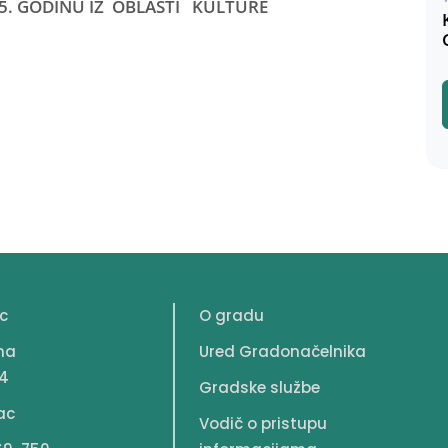
5. GODINU
IZ OBLASTI KULTURE
c
O gradu
na
Ured Gradonačelnika
4
Gradske službe
ac
Vodič o pristupu