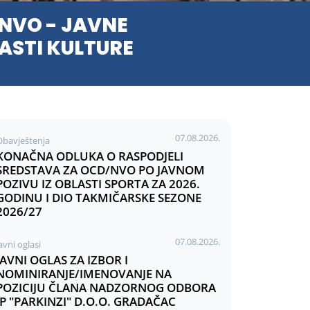
NVO - JAVNE
ASTI KULTURE
07.08.2026.
Obavještenja
KONAČNA ODLUKA O RASPODJELI
SREDSTAVA ZA OCD/NVO PO JAVNOM
POZIVU IZ OBLASTI SPORTA ZA 2026.
GODINU I DIO TAKMIČARSKE SEZONE
2026/27
07.08.2026.
avni oglasi
JAVNI OGLAS ZA IZBOR I
NOMINIRANJE/IMENOVANJE NA
POZICIJU ČLANA NADZORNOG ODBORA
JP "PARKINZI" D.O.O. GRADAČAC