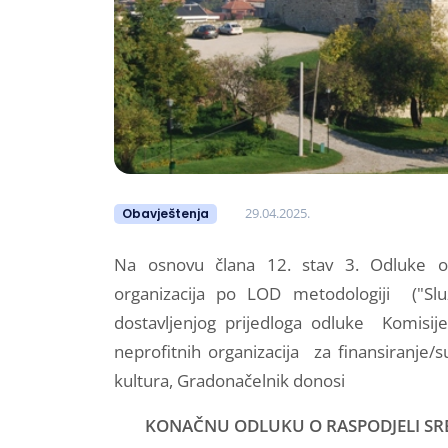
29.04.2025.
Obavještenja
Na osnovu člana 12. stav 3. Odluke o n
organizacija po LOD metodologiji ("Sl
dostavljenjog prijedloga odluke Komisij
neprofitnih organizacija za finansiranje
kultura, Gradonačelnik donosi
KONAČNU ODLUKU O RASPODJELI SR